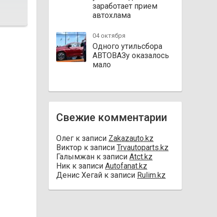
заработает прием
автохлама
04 октября
Одного утильсбора
АВТОВАЗу оказалось
мало
Свежие комментарии
Олег
к записи
Zakazauto.kz
Виктор
к записи
Trvautoparts.kz
Галымжан
к записи
Atct.kz
Ник
к записи
Autofanat.kz
Денис Хегай
к записи
Rulim.kz