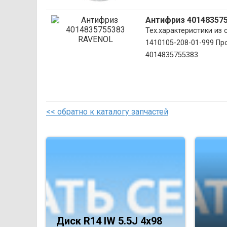
Антифриз 40148357
Тех.характеристики из
1410105-208-01-999 Пр
4014835755383
<< обратно к каталогу запчастей
Диск R14 IW 5.5J 4х98