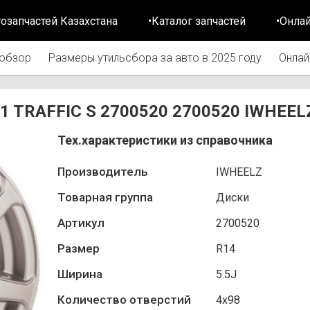
тозапчастей Казахстана
•Каталог запчастей
•Онла
обзор
Размеры утильсбора за авто в 2025 году
Онлай
8.1 TRAFFIC S 2700520 2700520 IWHEEL
Тех.характеристики из справочника
Производитель
IWHEELZ
Товарная группа
Диски
Артикул
2700520
Размер
R14
Ширина
5.5J
Количество отверстий
4х98