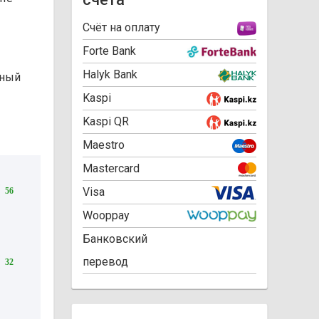
Cчёт на оплату
Forte Bank
Halyk Bank
ьный
Kaspi
Kaspi QR
Maestro
Mastercard
Visa
56
Wooppay
Банковский
перевод
32