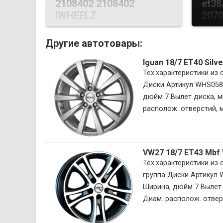
2108402 2108402
et38
IWHEELZ
2070
Другие автотовары:
Iguan 18/7 ET40 Sil
Тех.характеристики из
Диски Артикул WHS058
дюйм 7 Вылет диска, м
располож. отверстий, м
VW27 18/7 ET43 Mbf
Тех.характеристики из
группа Диски Артикул
Ширина, дюйм 7 Вылет 
Диам. располож. отверс