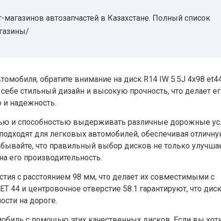
-магазинов автозапчастей в Казахстане. Полный список
агазины/
омобиля, обратите внимание на диск R14 IW 5.5J 4х98 et44
в себе стильный дизайн и высокую прочность, что делает е
о и надежность.
ью и способностью выдерживать различные дорожные ус
 подходят для легковых автомобилей, обеспечивая отличн
абывайте, что правильный выбор дисков не только улучша
на его производительность.
стия с расстоянием 98 мм, что делает их совместимыми с
 44 и центровочное отверстие 58.1 гарантируют, что диск
ости на дороге.
мобиль с помощью этих качественных дисков. Если вы хот