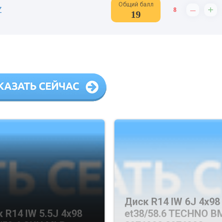
Общий балл
–
+
Z
8
19
Диск R14 IW 6J 4х98
 R14 IW 5.5J 4х98
et38/58.6 TECHNO B