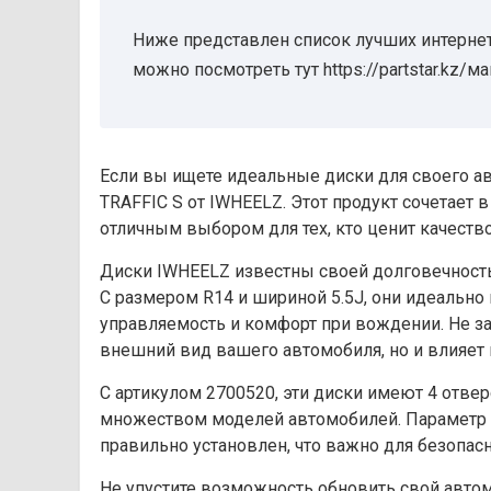
Ниже представлен список лучших интернет
можно посмотреть тут https://partstar.kz/м
Если вы ищете идеальные диски для своего авт
TRAFFIC S от IWHEELZ. Этот продукт сочетает 
отличным выбором для тех, кто ценит качеств
Диски IWHEELZ известны своей долговечност
С размером R14 и шириной 5.5J, они идеально
управляемость и комфорт при вождении. Не з
внешний вид вашего автомобиля, но и влияет 
С артикулом 2700520, эти диски имеют 4 отвер
множеством моделей автомобилей. Параметр ET
правильно установлен, что важно для безопасн
Не упустите возможность обновить свой авто