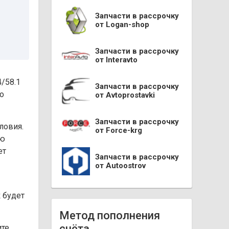
Запчасти в рассрочку
от Logan-shop
Запчасти в рассрочку
от Interavto
/58.1
Запчасти в рассрочку
го
от Avtoprostavki
Запчасти в рассрочку
ловия.
от Force-krg
ую
ет
Запчасти в рассрочку
от Autoostrov
 будет
Метод пополнения
счёта
ите