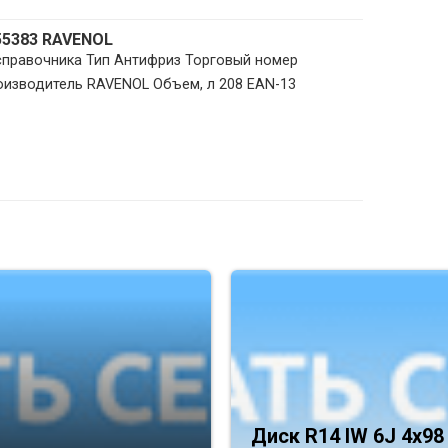
55383 RAVENOL
 справочника Тип Антифриз Торговый номер
оизводитель RAVENOL Объем, л 208 EAN-13
Диск R14 IW 6J 4х98