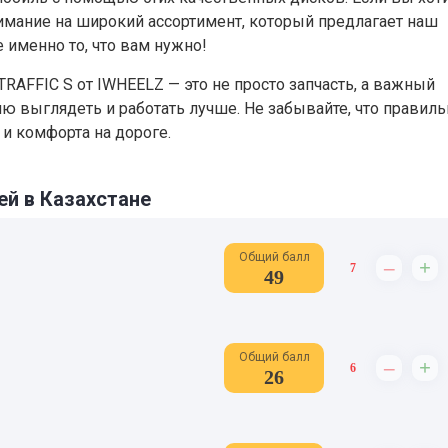
нимание на широкий ассортимент, который предлагает наш
 именно то, что вам нужно!
 TRAFFIC S от IWHEELZ — это не просто запчасть, а важный
 выглядеть и работать лучше. Не забывайте, что правил
 и комфорта на дороге.
ей в Казахстане
Общий балл
–
+
7
49
Общий балл
–
+
6
26