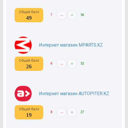
Общий балл
–
+
7
56
49
Интернет магазин MPARTS.KZ
Общий балл
–
+
6
32
26
Интернет магазин AUTOPITER.KZ
Общий балл
–
+
8
27
19