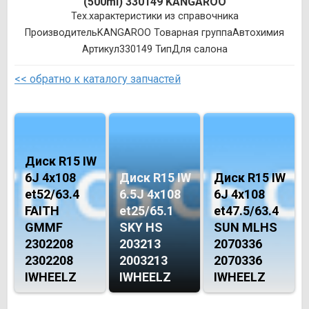
(500ml) 330149 KANGAROO
Тех.характеристики из справочника
ПроизводительKANGAROO Товарная группаАвтохимия
Артикул330149 ТипДля салона
<< обратно к каталогу запчастей
Диск R15 IW
6J 4х108
Диск R15 IW
Диск R15 IW
et52/63.4
6.5J 4х108
6J 4х108
FAITH
et25/65.1
et47.5/63.4
GMMF
SKY HS
SUN MLHS
2302208
203213
2070336
2302208
2003213
2070336
IWHEELZ
IWHEELZ
IWHEELZ