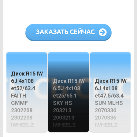
Диск R15 IW
6J 4х108
Диск R15 IW
Диск R15 IW
et52/63.4
6.5J 4х108
6J 4х108
FAITH
et25/65.1
et47.5/63.4
GMMF
SKY HS
SUN MLHS
2302208
203213
2070336
2302208
2003213
2070336
IWHEELZ
IWHEELZ
IWHEELZ