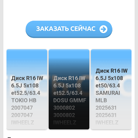
Диск R16 IW
Диск R16 IW
Диск R16 IW
6.5J 5х108
6.5J 5х108
6.5J 5х108
et50/63.4
et52.5/63.4
et52.5/63.4
SAMURAI
TOKIO HB
DOSU GMMF
MLB
2007047
3000802
2025631
2007047
3000802
2025631
IWHEELZ
IWHEELZ
IWHEELZ