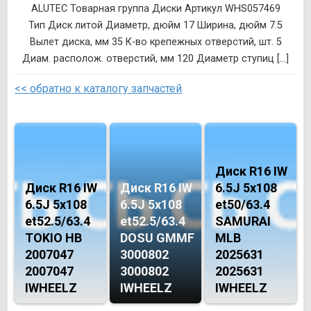
ALUTEC Товарная группа Диски Артикул WHS057469
Тип Диск литой Диаметр, дюйм 17 Ширина, дюйм 7.5
Вылет диска, мм 35 К-во крепежных отверстий, шт. 5
Диам. располож. отверстий, мм 120 Диаметр ступиц [...]
<< обратно к каталогу запчастей
Диск R16 IW
Диск R16 IW
Диск R16 IW
6.5J 5х108
6.5J 5х108
6.5J 5х108
et50/63.4
et52.5/63.4
et52.5/63.4
SAMURAI
TOKIO HB
DOSU GMMF
MLB
2007047
3000802
2025631
2007047
3000802
2025631
IWHEELZ
IWHEELZ
IWHEELZ