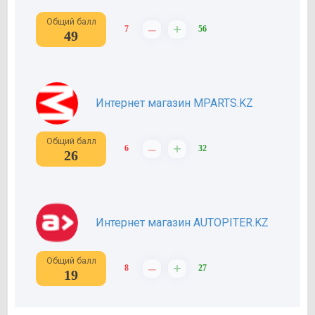
Общий балл
–
+
7
56
49
Интернет магазин MPARTS.KZ
Общий балл
–
+
6
32
26
Интернет магазин AUTOPITER.KZ
Общий балл
–
+
8
27
19