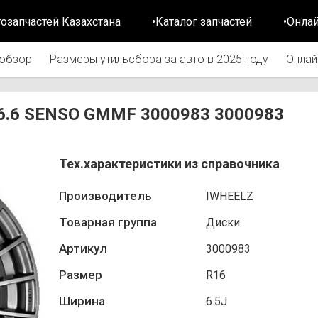
тозапчастей Казахстана
•Каталог запчастей
•Онла
обзор
Размеры утильсбора за авто в 2025 году
Онлай
/56.6 SENSO GMMF 3000983 3000983
Тех.характеристики из справочника
Производитель
IWHEELZ
Товарная группа
Диски
Артикул
3000983
Размер
R16
Ширина
6.5J