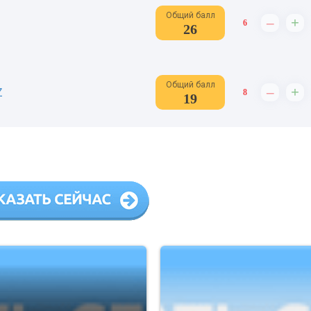
Общий балл
–
+
6
26
Общий балл
–
+
Z
8
19