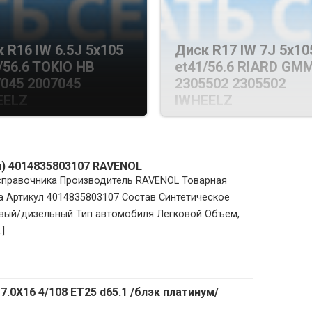
 R16 IW 6.5J 5х105
Диск R17 IW 7J 5х10
/56.6 TOKIO HB
et41/56.6 RIARD GM
045 2007045
2305502 2305502
EELZ
IWHEELZ
л) 4014835803107 RAVENOL
 справочника Производитель RAVENOL Товарная
 Артикул 4014835803107 Состав Синтетическое
овый/дизельный Тип автомобиля Легковой Объем,
]
7.0X16 4/108 ET25 d65.1 /блэк платинум/