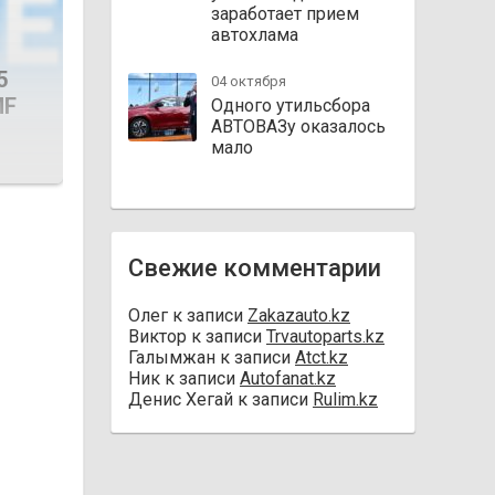
заработает прием
автохлама
5
04 октября
MF
Одного утильсбора
АВТОВАЗу оказалось
мало
Свежие комментарии
Олег
к записи
Zakazauto.kz
Виктор
к записи
Trvautoparts.kz
Галымжан
к записи
Atct.kz
Ник
к записи
Autofanat.kz
Денис Хегай
к записи
Rulim.kz