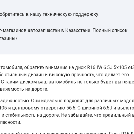
 обратитесь в нашу техническую поддержку.
-магазинов автозапчастей в Казахстане. Полный список
агазины/
омобиля, обратите внимание на диск R16 IW 6.5J 5х105 et
бе стильный дизайн и высокую прочность, что делает его
С таким диском ваш автомобиль не только будет выгляд
вляемость на дороге.
адежностью. Они идеально подходят для различных моде
05 и центровому отверстию 56.6. С шириной 6.5J и вылето
и стабильность на дороге. Не забывайте, что правильный
опасности.
внешний вид, но и технические характеристики. Диск R16 I