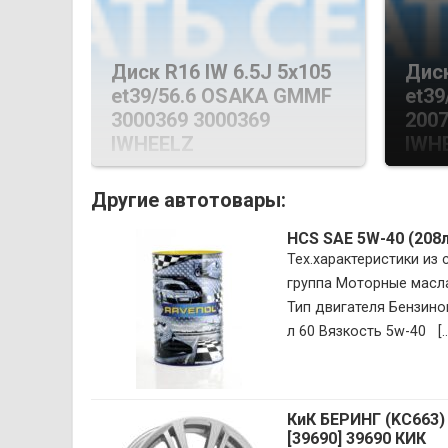
Диск R16 IW 6.5J 5х105
Диск
et39/56.6 OSAKA GMMF
et39
3000369 3000369
2007
IWHEELZ
IWH
Другие автотовары:
HCS SAE 5W-40 (208
Тех.характеристики из
группа Моторные масла
Тип двигателя Бензин
л 60 Вязкость 5w-40 [...
КиК БЕРИНГ (KC663) 
[39690] 39690 КИК