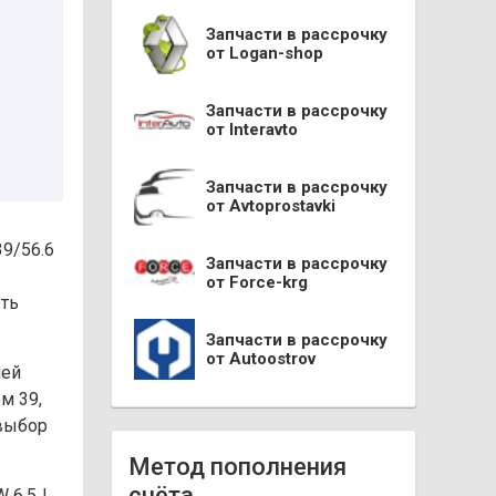
Запчасти в рассрочку
от Logan-shop
Запчасти в рассрочку
от Interavto
Запчасти в рассрочку
от Avtoprostavki
39/56.6
Запчасти в рассрочку
от Force-krg
еть
Запчасти в рассрочку
от Autoostrov
лей
м 39,
 выбор
Метод пополнения
счёта
W 6.5J