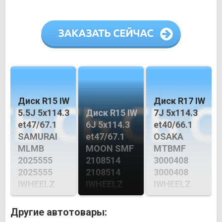
Диск R15 IW
Диск R17 IW
5.5J 5х114.3
Диск R15 IW
7J 5х114.3
et47/67.1
6J 5х114.3
et40/66.1
SAMURAI
et47/67.1
OSAKA
MLМB
MOON SMF
MTBMF
2025555
2108514
3000408
2025555
2108514
3000408
IWHEELZ
IWHEELZ
IWHEELZ
Другие автотовары: