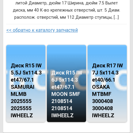
литой Диаметр, дюйм 17 Ширина, дюйм 7.5 Вылет
диска, мм 40 К-во крепежных отверстий, шт. 5 Диам.
располож. отверстий, мм 112 Диаметр ступицы, [...]
<< обратно к каталогу запчастей
Диск R15 IW
Диск R17 IW
5.5J 5х114.3
Диск R15 IW
7J 5х114.3
et47/67.1
6J 5х114.3
et40/66.1
SAMURAI
et47/67.1
OSAKA
MLМB
MOON SMF
MTBMF
2025555
2108514
3000408
2025555
2108514
3000408
IWHEELZ
IWHEELZ
IWHEELZ