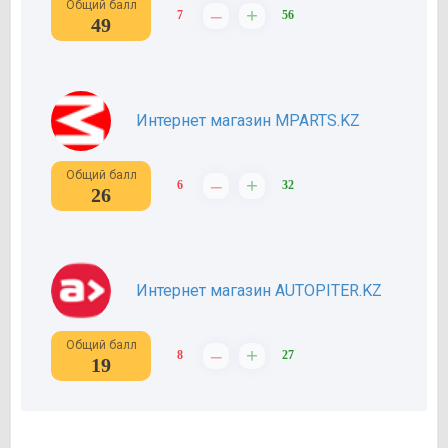
Общий балл
–
+
7
56
49
Интернет магазин MPARTS.KZ
Общий балл
–
+
6
32
26
Интернет магазин AUTOPITER.KZ
Общий балл
–
+
8
27
19