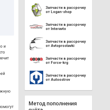
Запчасти в рассрочку
от Logan-shop
Запчасти в рассрочку
от Interavto
Запчасти в рассрочку
от Avtoprostavki
о и
кто
печит
Запчасти в рассрочку
от Force-krg
оей
Запчасти в рассрочку
от Autoostrov
дежную
Метод пополнения
помогут
счёта