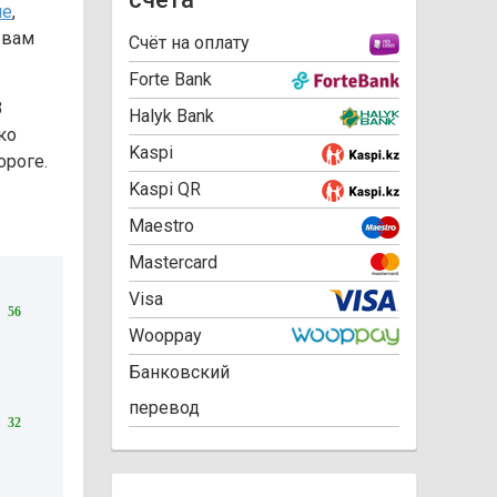
не
,
 вам
Cчёт на оплату
Forte Bank
3
Halyk Bank
ко
Kaspi
ороге.
Kaspi QR
Maestro
Mastercard
Visa
56
Wooppay
Банковский
перевод
32