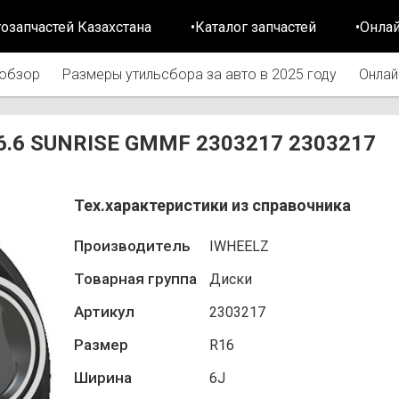
тозапчастей Казахстана
•Каталог запчастей
•Онла
обзор
Размеры утильсбора за авто в 2025 году
Онлай
/56.6 SUNRISE GMMF 2303217 2303217
Тех.характеристики из справочника
Производитель
IWHEELZ
Товарная группа
Диски
Артикул
2303217
Размер
R16
Ширина
6J