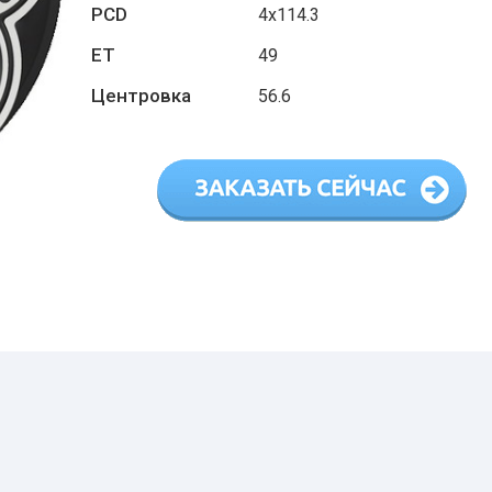
PCD
4х114.3
ET
49
Центровка
56.6