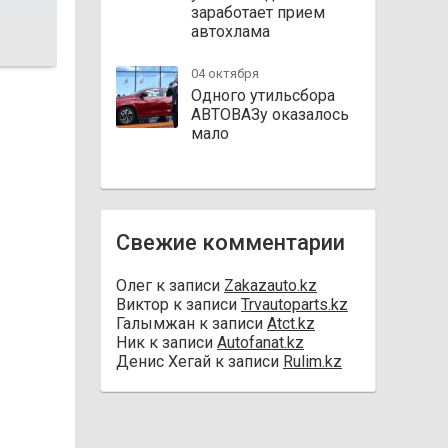
заработает прием
автохлама
04 октября
Одного утильсбора
АВТОВАЗу оказалось
мало
Свежие комментарии
Олег
к записи
Zakazauto.kz
Виктор
к записи
Trvautoparts.kz
Галымжан
к записи
Atct.kz
Ник
к записи
Autofanat.kz
Денис Хегай
к записи
Rulim.kz