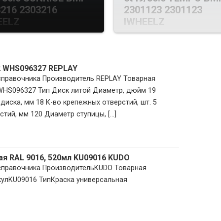
216 2303216
2301123 2301123
EELZ
IWHEELZ
2 WHS096327 REPLAY
 справочника Производитель REPLAY Товарная
 WHS096327 Тип Диск литой Диаметр, дюйм 19
диска, мм 18 К-во крепежных отверстий, шт. 5
тий, мм 120 Диаметр ступицы, [...]
ая RAL 9016, 520мл KU09016 KUDO
 справочника ПроизводительKUDO Товарная
кулKU09016 ТипКраска универсальная