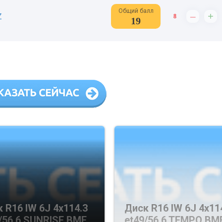
Общий балл
–
+
Z
8
19
 R16 IW 6J 4х114.3
Диск R16 IW 6J 4х11
/56.6 SUNRISE BMF
et49/56.6 TEMPO BM