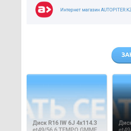
Интернет магазин AUTOPITER.K
Диск R16 IW 6J 4х114.3
Диск
et49/56.6 TEMPO GMMF
et49