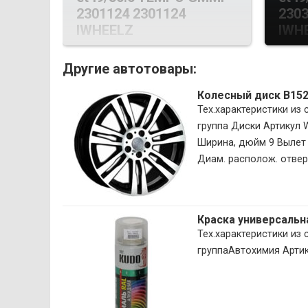
2301124 2301124
2303
IWHEELZ
IWH
Другие автотовары:
Колесный диск B15
Тех.характеристики из
группа Диски Артикул
Ширина, дюйм 9 Вылет 
Диам. располож. отверс
Краска универсальн
Тех.характеристики из
группаАвтохимия Арти