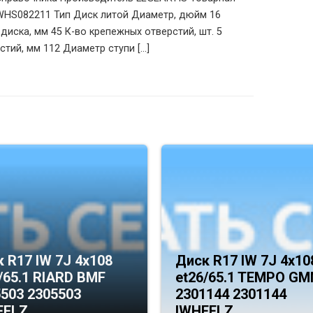
 WHS082211 Тип Диск литой Диаметр, дюйм 16
диска, мм 45 К-во крепежных отверстий, шт. 5
тий, мм 112 Диаметр ступи [...]
 R17 IW 7J 4х108
Диск R17 IW 7J 4х10
/65.1 RIARD BMF
et26/65.1 TEMPO G
503 2305503
2301144 2301144
EELZ
IWHEELZ