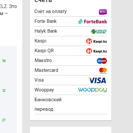
ELZ. Это
Cчёт на оплату
ом —
Forte Bank
Halyk Bank
Kaspi
Kaspi QR
Maestro
56
Mastercard
Visa
Wooppay
32
Банковский
перевод
27