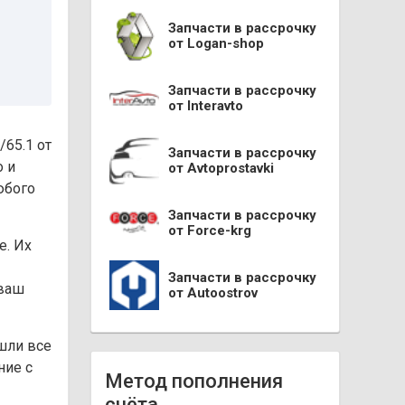
Запчасти в рассрочку
от Logan-shop
Запчасти в рассрочку
от Interavto
/65.1 от
Запчасти в рассрочку
о и
от Avtoprostavki
юбого
Запчасти в рассрочку
от Force-krg
е. Их
Запчасти в рассрочку
 ваш
от Autoostrov
ошли все
ние с
Метод пополнения
счёта