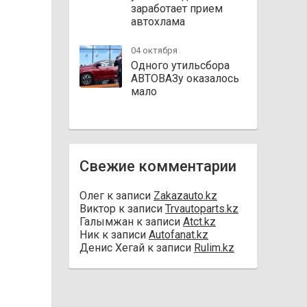
заработает прием
автохлама
04 октября
Одного утильсбора
АВТОВАЗу оказалось
мало
Свежие комментарии
Олег
к записи
Zakazauto.kz
Виктор
к записи
Trvautoparts.kz
Галымжан
к записи
Atct.kz
Ник
к записи
Autofanat.kz
Денис Хегай
к записи
Rulim.kz