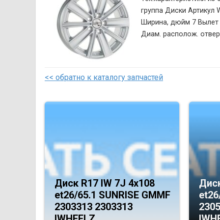
группа Диски Артикул
Ширина, дюйм 7 Вылет 
Диам. располож. отверс
<< обратно к каталогу запчастей
Диск R17 IW 7J 4х108
Диск
et26/65.1 SUNRISE GMMF
et26
2303313 2303313
2305
IWHEELZ
IWH