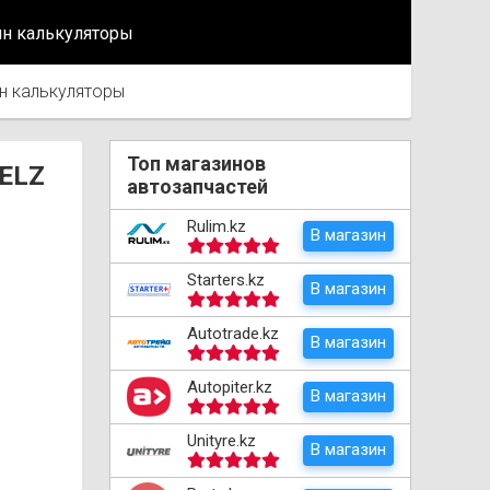
йн калькуляторы
н калькуляторы
Топ магазинов
EELZ
автозапчастей
Rulim.kz
В магазин
Starters.kz
В магазин
Autotrade.kz
В магазин
Autopiter.kz
В магазин
Unityre.kz
В магазин