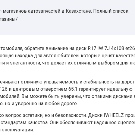
-магазинов автозапчастей в Казахстане. Полный список
агазины/
омобиля, обратите внимание на диск R17 IW 7J 4х108 et26
стоящая находка для автолюбителей, которые ценят качеств
сти и элегантности, что делает их отличным выбором для л
печивают отличную управляемость и стабильность на дорог
T 26 и центровым отверстием 65.1 гарантирует идеальную
обилей. Вы можете быть уверены, что с такими дисками
, но и уверенно на любой дороге.
ко вопрос эстетики, но и безопасности. Диски IWHEELZ пр
стандартам качества. Они обеспечивают надежное сцепле
 эксплуатации.