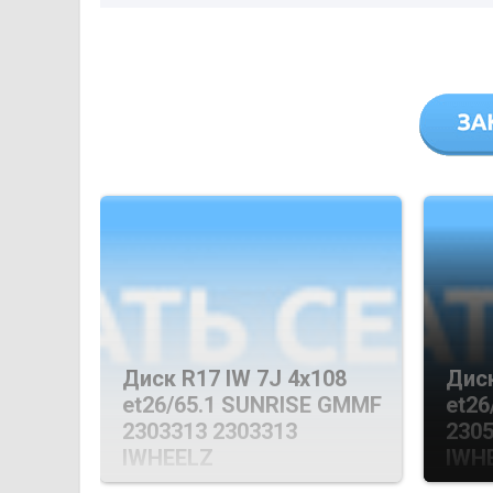
Диск R17 IW 7J 4х108
Диск
et26/65.1 SUNRISE GMMF
et26
2303313 2303313
2305
IWHEELZ
IWH