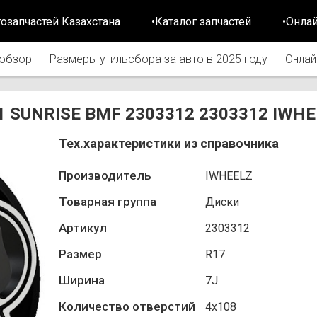
тозапчастей Казахстана
•Каталог запчастей
•Онла
обзор
Размеры утильсбора за авто в 2025 году
Онлай
5.1 SUNRISE BMF 2303312 2303312 IWH
Тех.характеристики из справочника
Производитель
IWHEELZ
Товарная группа
Диски
Артикул
2303312
Размер
R17
Ширина
7J
Количество отверстий
4х108