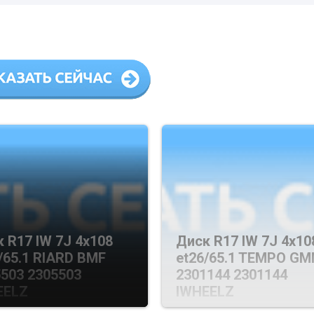
 R17 IW 7J 4х108
Диск R17 IW 7J 4х10
/65.1 RIARD BMF
et26/65.1 TEMPO G
503 2305503
2301144 2301144
EELZ
IWHEELZ