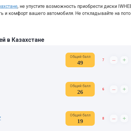
захстане
, не упустите возможность приобрести диски IWHE
сть и комфорт вашего автомобиля. Не откладывайте на пот
ей в Казахстане
Общий балл
–
+
7
49
Общий балл
–
+
6
26
Общий балл
–
+
Z
8
19