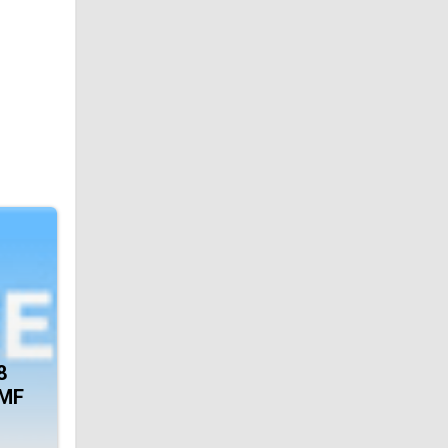
8
MMF