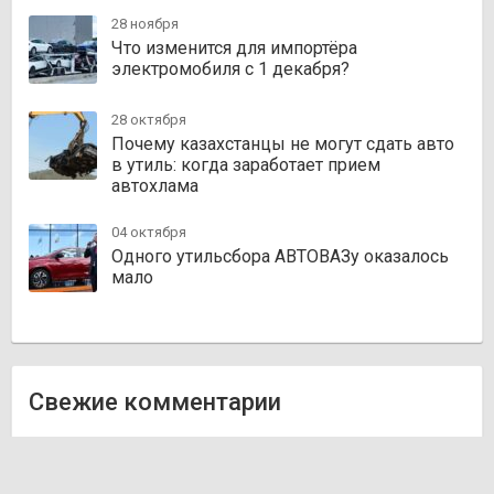
28 ноября
Что изменится для импортёра
электромобиля с 1 декабря?
28 октября
Почему казахстанцы не могут сдать авто
в утиль: когда заработает прием
автохлама
04 октября
Одного утильсбора АВТОВАЗу оказалось
мало
Свежие комментарии
Олег
к записи
Zakazauto.kz
Виктор
к записи
Trvautoparts.kz
Галымжан
к записи
Atct.kz