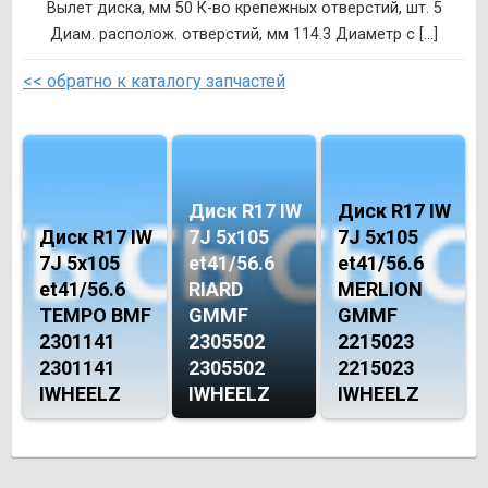
Вылет диска, мм 50 К-во крепежных отверстий, шт. 5
Диам. располож. отверстий, мм 114.3 Диаметр с [...]
<< обратно к каталогу запчастей
Диск R17 IW
Диск R17 IW
Диск R17 IW
7J 5х105
7J 5х105
7J 5х105
et41/56.6
et41/56.6
et41/56.6
RIARD
MERLION
TEMPO BMF
GMMF
GMMF
2301141
2305502
2215023
2301141
2305502
2215023
IWHEELZ
IWHEELZ
IWHEELZ