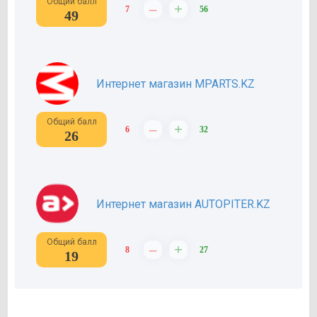
Общий балл
–
+
7
56
49
Интернет магазин MPARTS.KZ
Общий балл
–
+
6
32
26
Интернет магазин AUTOPITER.KZ
Общий балл
–
+
8
27
19