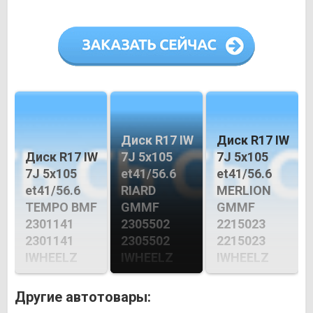
Диск R17 IW
Диск R17 IW
Диск R17 IW
7J 5х105
7J 5х105
7J 5х105
et41/56.6
et41/56.6
et41/56.6
RIARD
MERLION
TEMPO BMF
GMMF
GMMF
2301141
2305502
2215023
2301141
2305502
2215023
IWHEELZ
IWHEELZ
IWHEELZ
Другие автотовары: