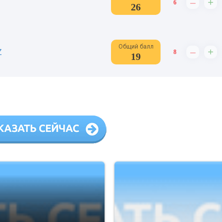
–
+
6
26
Общий балл
–
+
Z
8
19