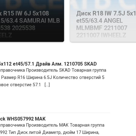
 R15 IW 6J 5х108
Диск R18 IW 7.5J 5х
.5/63.4 SAMURAI MLB
et55/63.4 ANGEL
538 2025538
MLMBMF 2211007
EELZ
2211007 IWHEELZ
5х112 et45/57.1 Драйв Алм. 1210705 SKAD
 справочника Производитель SKAD Товарная группа
 Размер R16 Ширина 6.5J Количество отверстий 5
вое отверстие 57.1 [...]
lack WHS057992 MAK
 справочника Производитель MAK Товарная группа
992 Тип Диск литой Диаметр, дюйм 17 Ширина,