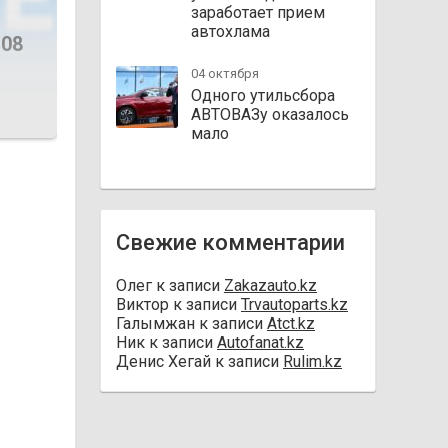
заработает прием
автохлама
108
04 октября
Одного утильсбора
АВТОВАЗу оказалось
мало
Свежие комментарии
Олег
к записи
Zakazauto.kz
Виктор
к записи
Trvautoparts.kz
Галымжан
к записи
Atct.kz
Ник
к записи
Autofanat.kz
Денис Хегай
к записи
Rulim.kz