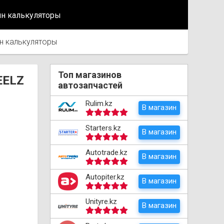
йн калькуляторы
н калькуляторы
Топ магазинов
EELZ
автозапчастей
Rulim.kz
В магазин
Starters.kz
В магазин
Autotrade.kz
В магазин
Autopiter.kz
В магазин
Unityre.kz
В магазин