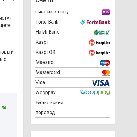
Cчёт на оплату
могут
Forte Bank
ищете
Halyk Bank
Kaspi
оторый
Kaspi QR
ь с
Maestro
Mastercard
Visa
Wooppay
Банковский
56
перевод