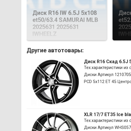
Диск R16 IW 6.5J 5х108
Диск
et50/63.4 SAMURAI MLB
et52
2025631 2025631
2025
IWHEELZ
IWH
Другие автотовары:
Диск R16 Скад 6.5J 
Тех.характеристики из
Диски Артикул 1210705
PCD 5х112 ET 45 Центро
XLR 17/7 ET35 Ice b
Тех.характеристики из
Диски Артикул WHS057