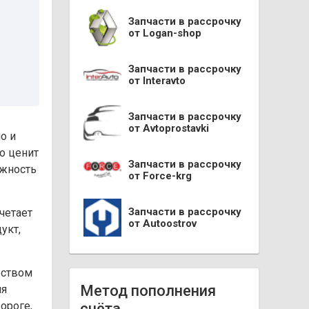
Запчасти в рассрочку
от Logan-shop
Запчасти в рассрочку
от Interavto
Запчасти в рассрочку
от Avtoprostavki
о и
то ценит
Запчасти в рассрочку
ежность
от Force-krg
Запчасти в рассрочку
четает
от Autoostrov
укт,
еством
Метод пополнения
ля
ороге,
счёта