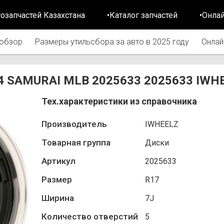
тозапчастей Казахстана
•Каталог запчастей
•Онла
обзор
Размеры утильсбора за авто в 2025 году
Онлай
3.4 SAMURAI MLB 2025633 2025633 IWH
Тех.характеристики из справочника
Производитель
IWHEELZ
Товарная группа
Диски
Артикул
2025633
Размер
R17
Ширина
7J
Количество отверстий
5