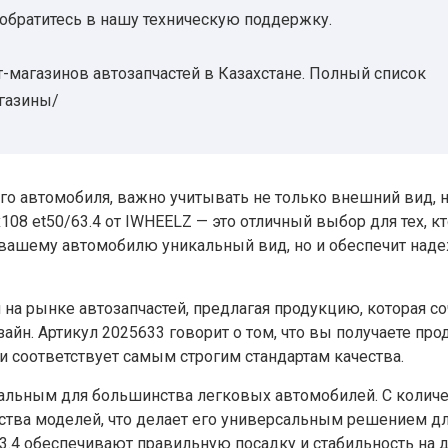
 обратитесь в нашу техническую поддержку.
-магазинов автозапчастей в Казахстане. Полный список
агазины/
го автомобиля, важно учитывать не только внешний вид, н
108 et50/63.4 от IWHEELZ — это отличный выбор для тех, к
ст вашему автомобилю уникальный вид, но и обеспечит над
а рынке автозапчастей, предлагая продукцию, которая со
йн. Артикул 2025633 говорит о том, что вы получаете прод
 соответствует самым строгим стандартам качества.
еальным для большинства легковых автомобилей. С колич
ества моделей, что делает его универсальным решением д
63.4 обеспечивают правильную посадку и стабильность на д