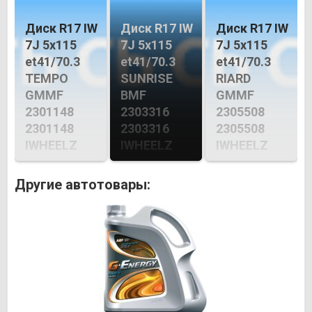
Диск R17 IW
Диск R17 IW
Диск R17 IW
7J 5х115
7J 5х115
7J 5х115
et41/70.3
et41/70.3
et41/70.3
TEMPO
SUNRISE
RIARD
GMMF
BMF
GMMF
2301148
2303316
2305508
2301148
2303316
2305508
IWHEELZ
IWHEELZ
IWHEELZ
Другие автотовары: