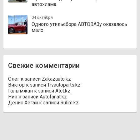
автохлама
04 октября
Одного утильсбора АВТОВАЗу оказалось
мало
Свежие комментарии
Олег
к записи
Zakazauto.kz
Виктор
к записи
Trvautoparts.kz
Галымжан
к записи
Atct.kz
Ник
к записи
Autofanat.kz
Денис Хегай
к записи
Rulim.kz