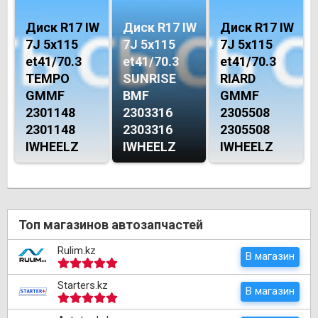
Диск R17 IW
Диск R17 IW
Диск R17 IW
7J 5х115
7J 5х115
7J 5х115
et41/70.3
et41/70.3
et41/70.3
TEMPO
SUNRISE
RIARD
GMMF
BMF
GMMF
2301148
2303316
2305508
2301148
2303316
2305508
IWHEELZ
IWHEELZ
IWHEELZ
Топ магазинов автозапчастей
Rulim.kz
В магазин
Starters.kz
В магазин