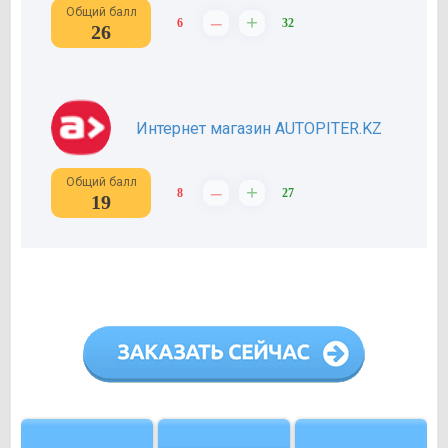
Общий балл
–
+
6
32
26
Интернет магазин AUTOPITER.KZ
Общий балл
–
+
8
27
19