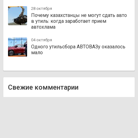
28 октября
Почему казахстанцы не могут сдать авто
в утиль: когда заработает прием
автохлама
04 октября
Одного утильсбора АВТОВАЗу оказалось
мало
Свежие комментарии
Олег
к записи
Zakazauto.kz
Виктор
к записи
Trvautoparts.kz
Галымжан
к записи
Atct.kz
Ник
к записи
Autofanat.kz
Денис Хегай
к записи
Rulim.kz