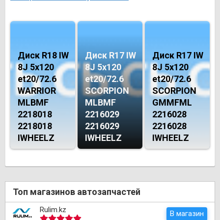
Диск R18 IW
Диск R17 IW
Диск R17 IW
8J 5х120
8J 5х120
8J 5х120
et20/72.6
et20/72.6
et20/72.6
WARRIOR
SCORPION
SCORPION
MLBMF
MLBMF
GMMFML
2218018
2216029
2216028
2218018
2216029
2216028
IWHEELZ
IWHEELZ
IWHEELZ
Топ магазинов автозапчастей
Rulim.kz
В магазин