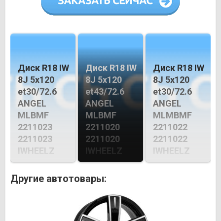
Диск R18 IW
Диск R18 IW
Диск R18 IW
8J 5х120
8J 5х120
8J 5х120
et30/72.6
et43/72.6
et30/72.6
ANGEL
ANGEL
ANGEL
MLBMF
MLBMF
MLMBMF
2211023
2211020
2211022
2211023
2211020
2211022
IWHEELZ
IWHEELZ
IWHEELZ
Другие автотовары: