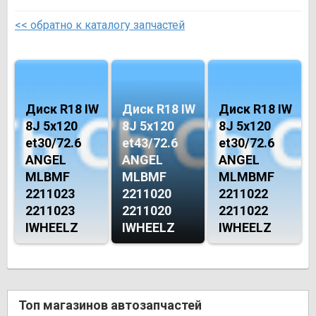
<< обратно к каталогу запчастей
Диск R18 IW
Диск R18 IW
Диск R18 IW
8J 5х120
8J 5х120
8J 5х120
et30/72.6
et43/72.6
et30/72.6
ANGEL
ANGEL
ANGEL
MLBMF
MLBMF
MLMBMF
2211023
2211020
2211022
2211023
2211020
2211022
IWHEELZ
IWHEELZ
IWHEELZ
Топ магазинов автозапчастей