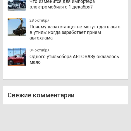
Что изменится для импортёра
электромобиля с 1 декабря?
28 октября
Почему казахстанцы не могут сдать авто
в утиль: когда заработает прием
автохлама
04 октября
Одного утильсбора АВТОВАЗу оказалось
мало
Свежие комментарии
Олег
к записи
Zakazauto.kz
Виктор
к записи
Trvautoparts.kz
Галымжан
к записи
Atct.kz
Ник
к записи
Autofanat.kz
Денис Хегай
к записи
Rulim.kz