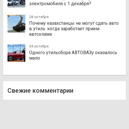
электромобиля с 1 декабря?
28 октября
Почему казахстанцы не могут сдать авто
в утиль: когда заработает прием
автохлама
04 октября
Одного утильсбора АВТОВАЗу оказалось
мало
Свежие комментарии
Олег
к записи
Zakazauto.kz
Виктор
к записи
Trvautoparts.kz
Галымжан
к записи
Atct.kz
Ник
к записи
Autofanat.kz
Денис Хегай
к записи
Rulim.kz