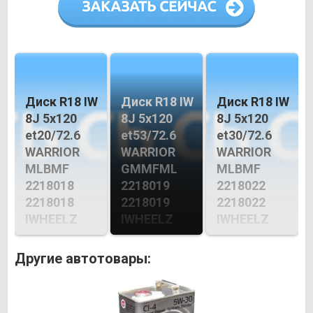
Диск R18 IW
Диск R18 IW
Диск R18 IW
8J 5х120
8J 5х120
8J 5х120
et20/72.6
et53/72.6
et30/72.6
WARRIOR
WARRIOR
WARRIOR
MLBMF
GMMFML
MLBMF
2218018
2218019
2218022
2218018
2218019
2218022
IWHEELZ
IWHEELZ
IWHEELZ
Другие автотовары: