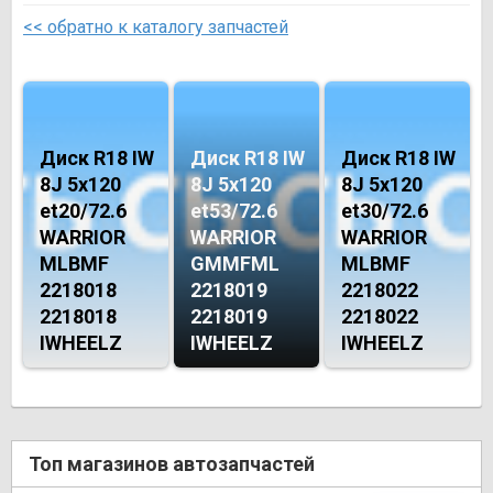
<< обратно к каталогу запчастей
Диск R18 IW
Диск R18 IW
Диск R18 IW
8J 5х120
8J 5х120
8J 5х120
et20/72.6
et53/72.6
et30/72.6
WARRIOR
WARRIOR
WARRIOR
MLBMF
GMMFML
MLBMF
2218018
2218019
2218022
2218018
2218019
2218022
IWHEELZ
IWHEELZ
IWHEELZ
Топ магазинов автозапчастей