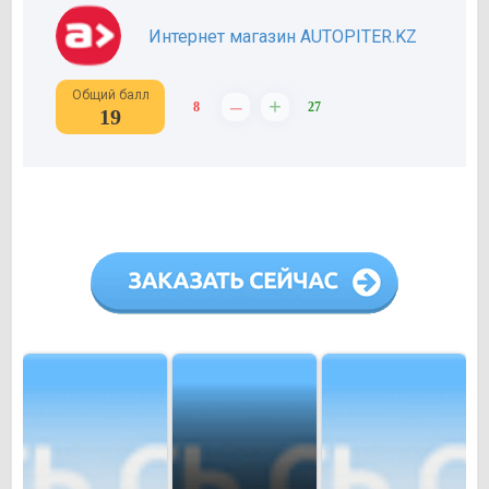
Интернет магазин AUTOPITER.KZ
Общий балл
–
+
8
27
19