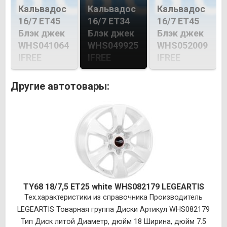
Кальвадос
Кальвадос
Кальвадос
16/7 ET45
16/7 ET34
16/7 ET45
Блэк джек
Блэк джек
Блэк джек
WHS041064
WHS049925
WHS052009
IFREE
IFREE
IFREE
Другие автотовары:
TY68 18/7,5 ET25 white WHS082179 LEGEARTIS
Тех.характеристики из справочника Производитель
LEGEARTIS Товарная группа Диски Артикул WHS082179
Тип Диск литой Диаметр, дюйм 18 Ширина, дюйм 7.5