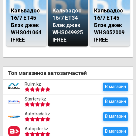
Кальвадос
Кальвадос
Кальвадос
16/7 ET45
16/7 ET34
16/7 ET45
Блэк джек
Блэк джек
Блэк джек
WHS041064
WHS049925
WHS052009
IFREE
IFREE
IFREE
Топ магазинов автозапчастей
Rulim.kz
В магазин
Starters.kz
В магазин
Autotrade.kz
В магазин
Autopiter.kz
В магазин