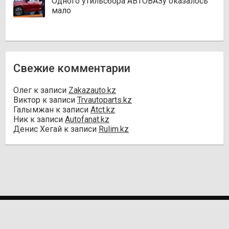
Одного утильсбора АВТОВАЗу оказалось
мало
Свежие комментарии
Олег
к записи
Zakazauto.kz
Виктор
к записи
Trvautoparts.kz
Галымжан
к записи
Atct.kz
Ник
к записи
Autofanat.kz
Денис Хегай
к записи
Rulim.kz