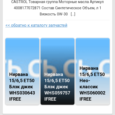
CASTROL Товарная группа Моторные масла Артикул
4008177072871 Состав Синтетическое Объем, л 1
Вязкость 0W-30 [...]
<< обратно к каталогу запчастей
Нирвана
Нирвана
Нирвана
15/6,5 ET50
15/6,5 ET50
15/6,5 ET50
Нео-
Блэк джек
Блэк джек
классик
WHS030643
WHS059757
WHS060002
IFREE
IFREE
IFREE