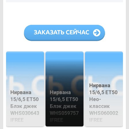
Нирвана
Нирвана
Нирвана
15/6,5 ET50
15/6,5 ET50
15/6,5 ET50
Нео-
Блэк джек
Блэк джек
классик
WHS030643
WHS059757
WHS060002
IFREE
IFREE
IFREE