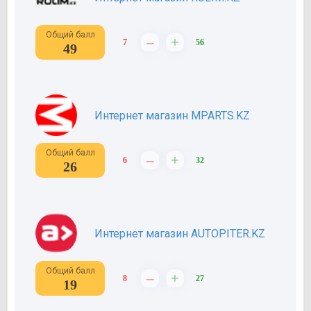
Общий балл
–
+
7
56
49
Интернет магазин MPARTS.KZ
Общий балл
–
+
6
32
26
Интернет магазин AUTOPITER.KZ
Общий балл
–
+
8
27
19