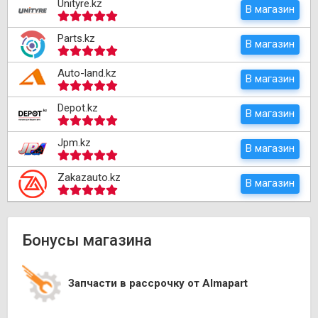
Unityre.kz
В магазин
Parts.kz
В магазин
Auto-land.kz
В магазин
Depot.kz
В магазин
Jpm.kz
В магазин
Zakazauto.kz
В магазин
Бонусы магазина
Запчасти в рассрочку от Almapart