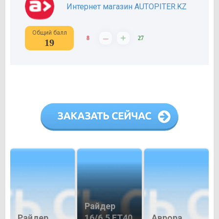
Интернет магазин AUTOPITER.KZ
Общий балл
–
+
8
27
19
Райдер
Райдер
16/6,5 ET40
Аврора