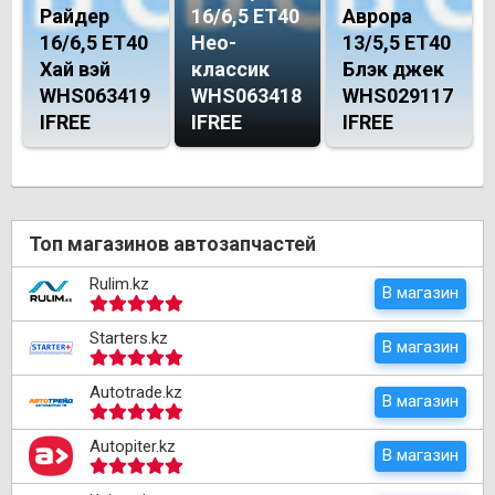
Райдер
16/6,5 ET40
Аврора
16/6,5 ET40
Нео-
13/5,5 ET40
Хай вэй
классик
Блэк джек
WHS063419
WHS063418
WHS029117
IFREE
IFREE
IFREE
Топ магазинов автозапчастей
Rulim.kz
В магазин
Starters.kz
В магазин
Autotrade.kz
В магазин
Autopiter.kz
В магазин