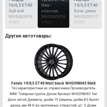
16/6,5 ET40
Нео-
13/5,5 ET40
Хай вэй
классик
Блэк джек
WHS063419
WHS063418
WHS029117
IFREE
IFREE
IFREE
Другие автотовары:
Fatale 19/8,5 ET48 Matt black WHS098043 MAK
Тех.характеристики из справочника Производитель
MAK Товарная группа Диски Артикул WHS098043 Тип
Диск литой Диаметр, дюйм 19 Ширина, дюйм 8.5 Вылет
диска, мм 48 К-во крепежных отверстий, шт. 5 Диам.