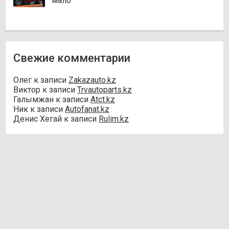
мало
Свежие комментарии
Олег
к записи
Zakazauto.kz
Виктор
к записи
Trvautoparts.kz
Галымжан
к записи
Atct.kz
Ник
к записи
Autofanat.kz
Денис Хегай
к записи
Rulim.kz