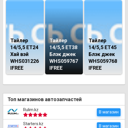
Тайлер
Тайлер
Тайлер
14/5,5 ET24
14/5,5 ET38
14/5,5 ET45
Хай вэй
Блэк джек
Блэк джек
WHS031226
WHS059767
WHS059768
IFREE
IFREE
IFREE
Топ магазинов автозапчастей
Rulim.kz
В магазин
Starters.kz
В магазин