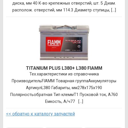
диска, мм 40 К-во крепежных отверстий, шт. 5 Диам.
располож. отверстий, мм 114.3 Диаметр ступицы, [...]
TITANIUM PLUS L380+ L380 FIAMM
Тех.характеристики из справочника
ПроизводительFIAMM Товарная группаАккумуляторы
АртикулL380 Габариты, мм278x175x190
Полярностьобратная Тип клеммT1 Пусковой ток, А760
Емкость, А/ч77 [...]
<< обратно к каталогу запчастей