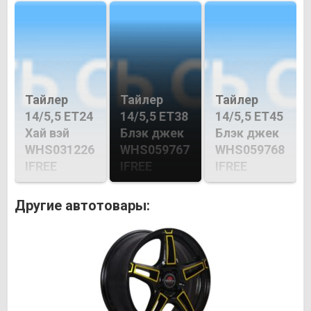
Тайлер
Тайлер
Тайлер
14/5,5 ET24
14/5,5 ET38
14/5,5 ET45
Хай вэй
Блэк джек
Блэк джек
WHS031226
WHS059767
WHS059768
IFREE
IFREE
IFREE
Другие автотовары: