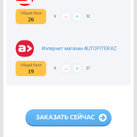
Общий балл
–
+
6
32
26
Интернет магазин AUTOPITER.KZ
Общий балл
–
+
8
27
19