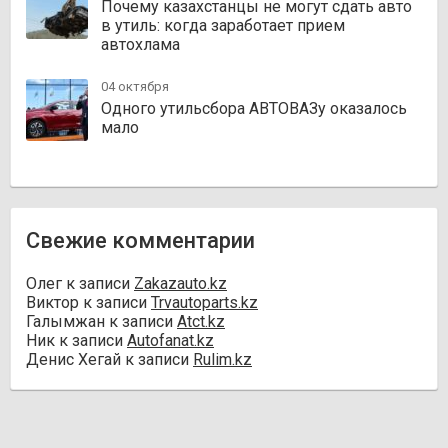
Почему казахстанцы не могут сдать авто
в утиль: когда заработает прием
автохлама
04 октября
Одного утильсбора АВТОВАЗу оказалось
мало
Свежие комментарии
Олег
к записи
Zakazauto.kz
Виктор
к записи
Trvautoparts.kz
Галымжан
к записи
Atct.kz
Ник
к записи
Autofanat.kz
Денис Хегай
к записи
Rulim.kz