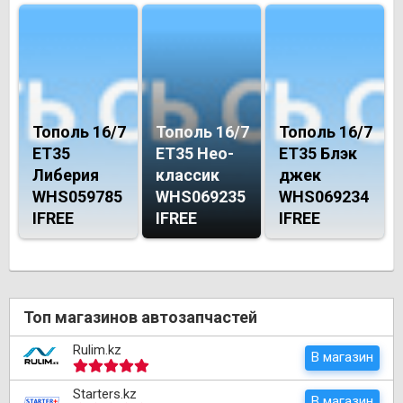
Тополь 16/7
Тополь 16/7
Тополь 16/7
ET35
ET35 Нео-
ET35 Блэк
Либерия
классик
джек
WHS059785
WHS069235
WHS069234
IFREE
IFREE
IFREE
Топ магазинов автозапчастей
Rulim.kz
В магазин
Starters.kz
В магазин