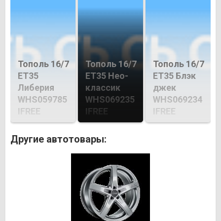
Тополь 16/7
Тополь 16/7
Тополь 16/7
ET35
ET35 Нео-
ET35 Блэк
Либерия
классик
джек
WHS059785
WHS069235
WHS069234
IFREE
IFREE
IFREE
Другие автотовары: