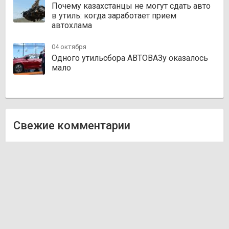
Почему казахстанцы не могут сдать авто
в утиль: когда заработает прием
автохлама
04 октября
Одного утильсбора АВТОВАЗу оказалось
мало
Свежие комментарии
Олег
к записи
Zakazauto.kz
Виктор
к записи
Trvautoparts.kz
Галымжан
к записи
Atct.kz
Ник
к записи
Autofanat.kz
Денис Хегай
к записи
Rulim.kz