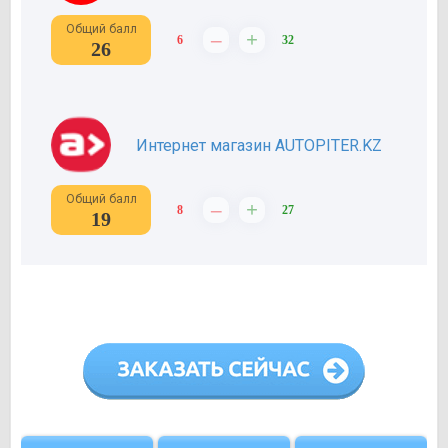
Общий балл
–
+
6
32
26
Интернет магазин AUTOPITER.KZ
Общий балл
–
+
8
27
19