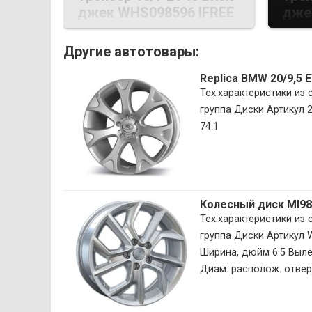
джек WHS098596 IFREE
дже
Другие автотовары:
Replica BMW 20/9,5 
Тех.характеристики из
группа Диски Артикул 
74.1
Колесный диск MI9
Тех.характеристики из
группа Диски Артикул
Ширина, дюйм 6.5 Вылет
Диам. располож. отверст