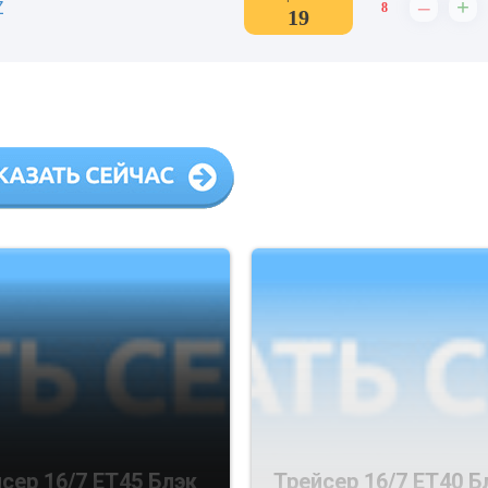
–
+
Z
8
19
сер 16/7 ET45 Блэк
Трейсер 16/7 ET40 Б