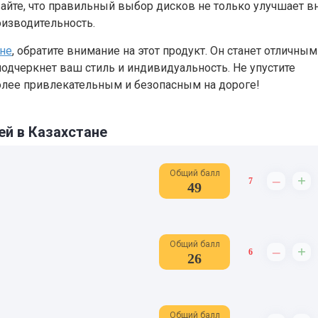
йте, что правильный выбор дисков не только улучшает 
оизводительность.
ане
, обратите внимание на этот продукт. Он станет отличным
одчеркнет ваш стиль и индивидуальность. Не упустите
олее привлекательным и безопасным на дороге!
ей в Казахстане
Общий балл
–
+
7
49
Общий балл
–
+
6
26
Общий балл