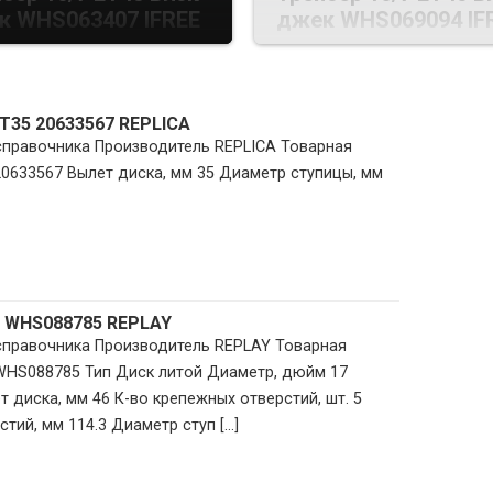
к WHS063407 IFREE
джек WHS069094 IF
ET35 20633567 REPLICA
 справочника Производитель REPLICA Товарная
20633567 Вылет диска, мм 35 Диаметр ступицы, мм
8 WHS088785 REPLAY
 справочника Производитель REPLAY Товарная
 WHS088785 Тип Диск литой Диаметр, дюйм 17
 диска, мм 46 К-во крепежных отверстий, шт. 5
ий, мм 114.3 Диаметр ступ [...]