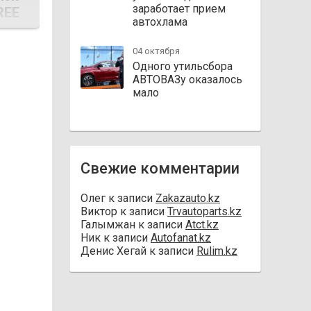
заработает прием
REE
автохлама
04 октября
Одного утильсбора
АВТОВАЗу оказалось
мало
Свежие комментарии
Олег
к записи
Zakazauto.kz
Виктор
к записи
Trvautoparts.kz
Галымжан
к записи
Atct.kz
Ник
к записи
Autofanat.kz
Денис Хегай
к записи
Rulim.kz