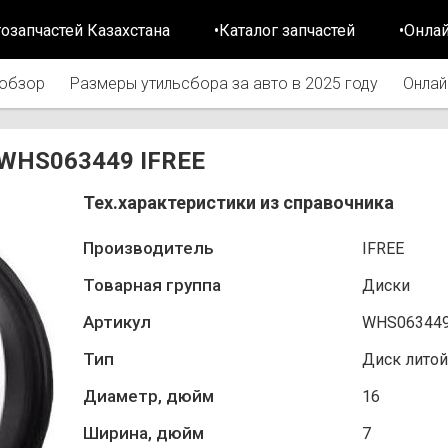
тозапчастей Казахстана
•Каталог запчастей
•Онла
обзор
Размеры утильсбора за авто в 2025 году
Онлай
 WHS063449 IFREE
Тех.характеристики из справочника
Производитель
IFREE
Товарная группа
Диски
Артикул
WHS06344
Тип
Диск литой
Диаметр, дюйм
16
Ширина, дюйм
7