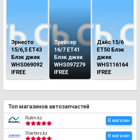
Эрнесто
Трейсер
Дайс 15/6
15/6,5 ET43
16/7 ET41
ET50 Блэк
Блэк джек
Блэк джек
джек
WHS069092
WHS097279
WHS116164
IFREE
IFREE
IFREE
Топ магазинов автозапчастей
Rulim.kz
В магазин
Starters.kz
В магазин