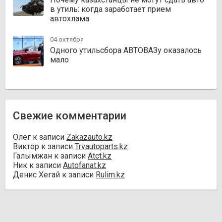
в утиль: когда заработает прием
автохлама
04 октября
Одного утильсбора АВТОВАЗу оказалось
мало
Свежие комментарии
Олег
к записи
Zakazauto.kz
Виктор
к записи
Trvautoparts.kz
Галымжан
к записи
Atct.kz
Ник
к записи
Autofanat.kz
Денис Хегай
к записи
Rulim.kz