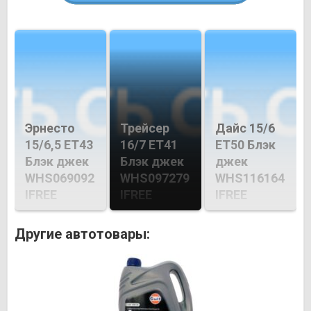
Эрнесто
Трейсер
Дайс 15/6
15/6,5 ET43
16/7 ET41
ET50 Блэк
Блэк джек
Блэк джек
джек
WHS069092
WHS097279
WHS116164
IFREE
IFREE
IFREE
Другие автотовары: