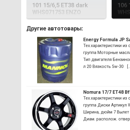
101 15/6,5 ET38 dark
106 
WHS071753 ENZO
WHS
Другие автотовары:
Energy Formula JP 
Тех.характеристики из
группа Моторные масла
Тип двигателя Бензин
л 20 Вязкость 5w-30 [...
Nomura 17/7 ET48 B
Тех.характеристики из
группа Диски Артикул
Ширина, дюйм 7 Вылет 
Диам. располож. отверс