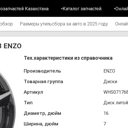
тозапчастей Казахстана
•Каталог запчастей
•Онла
обзор
Размеры утильсбора за авто в 2025 году
Онлай
8 ENZO
Тех.характеристики из справочника
Производитель
ENZO
Товарная группа
Диски
Артикул
WHS07176
Тип
Диск литой
Диаметр, дюйм
16
Ширина, дюйм
7