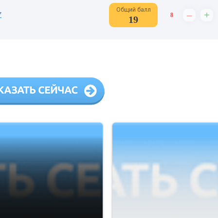
Общий балл
–
+
Z
8
19