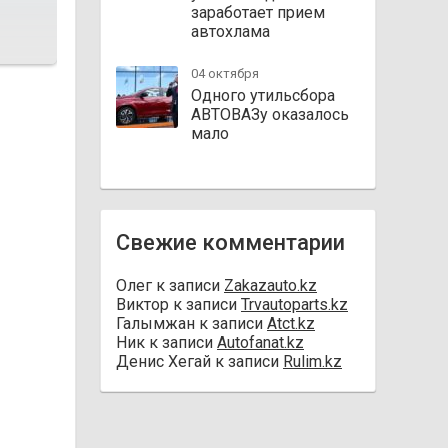
заработает прием
автохлама
04 октября
Одного утильсбора
АВТОВАЗу оказалось
мало
Свежие комментарии
Олег
к записи
Zakazauto.kz
Виктор
к записи
Trvautoparts.kz
Галымжан
к записи
Atct.kz
Ник
к записи
Autofanat.kz
Денис Хегай
к записи
Rulim.kz