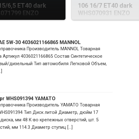
15/6,5 ET40 dark
106 16/7 ET40 dark
071799 ENZO
WHS070931 ENZO
SAE 5W-30 4036021166865 MANNOL
 справочника Производитель MANNOL Товарная
 Артикул 4036021166865 Состав Синтетическое
овый/дизельный Тип автомобиля Легковой Объем,
]
fpr WHS091394 YAMATO
 справочника Производитель YAMATO Товарная
 WHS091394 Тип Диск литой Диаметр, дюйм 17
диска, мм 48 К-во крепежных отверстий, шт. 5
тий, мм 114.3 Диаметр ступиц [...]