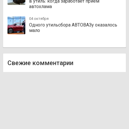
в утиль: когда заработает прием
автохлама
04 октября
Одного утильсбора АВТОВАЗу оказалось
мало
Свежие комментарии
Олег
к записи
Zakazauto.kz
Виктор
к записи
Trvautoparts.kz
Галымжан
к записи
Atct.kz
Ник
к записи
Autofanat.kz
Денис Хегай
к записи
Rulim.kz