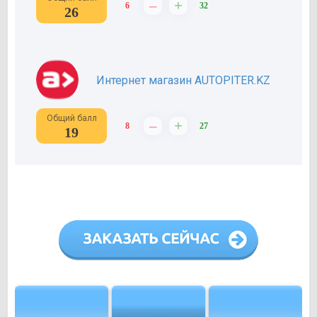
–
+
6
32
26
Интернет магазин AUTOPITER.KZ
Общий балл
–
+
8
27
19