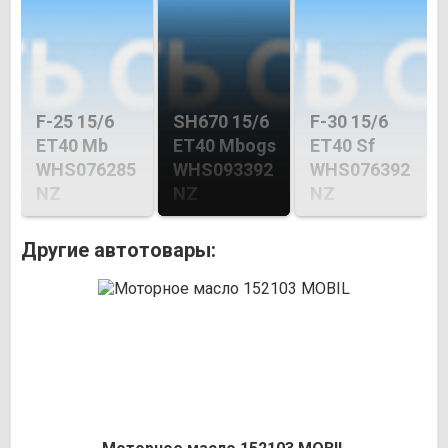
F-25 15/6
SH670 15/6
F-30 15/6
ET40 Mb
ET40 Mbogs
ET40 Sf
WHS076285
WHS093392
WHS076392
NZ
NZ
NZ
Другие автотовары: