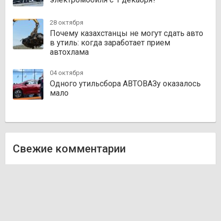
28 октября
Почему казахстанцы не могут сдать авто
в утиль: когда заработает прием
автохлама
04 октября
Одного утильсбора АВТОВАЗу оказалось
мало
Свежие комментарии
Олег
к записи
Zakazauto.kz
Виктор
к записи
Trvautoparts.kz
Галымжан
к записи
Atct.kz
Ник
к записи
Autofanat.kz
Денис Хегай
к записи
Rulim.kz