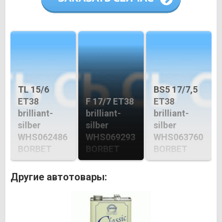
TL 15/6
BS5 17/7,5
ET38
F 17/7 ET38
ET38
brilliant-
brilliant-
brilliant-
silber
silber
silber
WHS062486
WHS069293
WHS063760
BORBET
BORBET
BORBET
Другие автотовары: