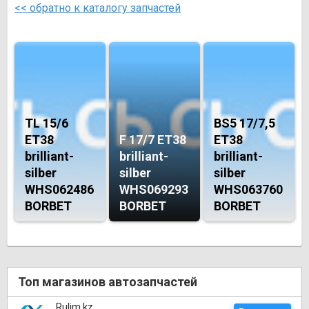
<< обратно к каталогу запчастей
TL 15/6
BS5 17/7,5
ET38
F 17/7 ET38
ET38
brilliant-
brilliant-
brilliant-
silber
silber
silber
WHS062486
WHS069293
WHS063760
BORBET
BORBET
BORBET
Топ магазинов автозапчастей
Rulim.kz