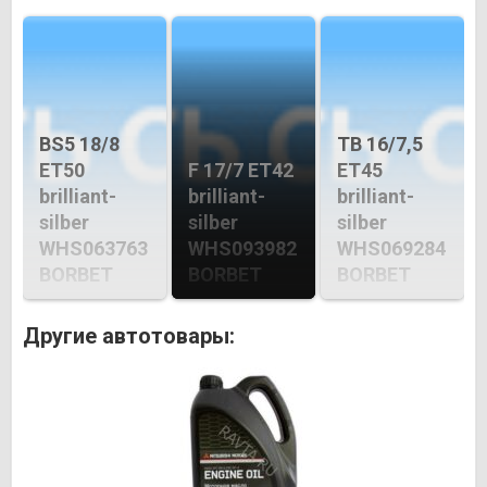
BS5 18/8
TB 16/7,5
ET50
F 17/7 ET42
ET45
brilliant-
brilliant-
brilliant-
silber
silber
silber
WHS063763
WHS093982
WHS069284
BORBET
BORBET
BORBET
Другие автотовары: