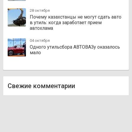
28 октября
Почему казахстанцы не могут сдать авто
в утиль: когда заработает прием
автохлама
04 октября
Одного утильсбора АВТОВАЗу оказалось
мало
Свежие комментарии
Олег
к записи
Zakazauto.kz
Виктор
к записи
Trvautoparts.kz
Галымжан
к записи
Atct.kz
Ник
к записи
Autofanat.kz
Денис Хегай
к записи
Rulim.kz