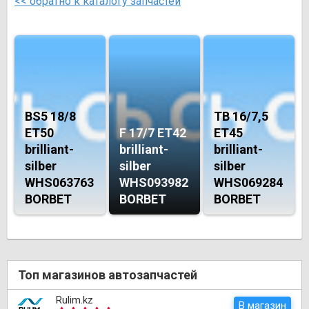
<< обратно к каталогу запчастей
BS5 18/8
TB 16/7,5
ET50
F 17/7 ET42
ET45
brilliant-
brilliant-
brilliant-
silber
silber
silber
WHS063763
WHS093982
WHS069284
BORBET
BORBET
BORBET
Топ магазинов автозапчастей
Rulim.kz
В магазин