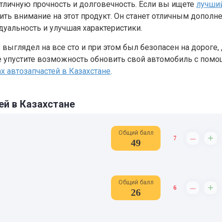
отличную прочность и долговечность. Если вы ищете
лучши
атить внимание на этот продукт. Он станет отличным дополн
уальность и улучшая характеристики.
 выглядел на все сто и при этом был безопасен на дороге,
Не упустите возможность обновить свой автомобиль с пом
х автозапчастей в Казахстане
.
ей в Казахстане
Общий балл
–
+
7
49
Общий балл
–
+
6
26