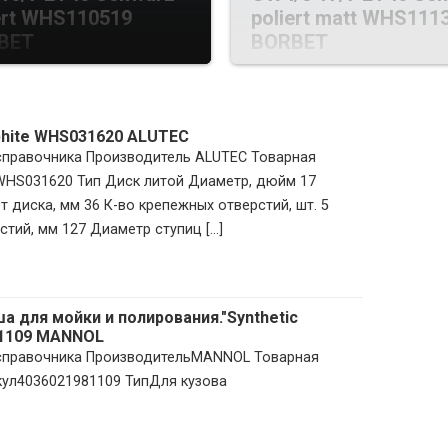
ert WHS110519
poliert matt WHS111
BET
BORBET
aphite WHS031620 ALUTEC
 справочника Производитель ALUTEC Товарная
 WHS031620 Тип Диск литой Диаметр, дюйм 17
 диска, мм 36 К-во крепежных отверстий, шт. 5
тий, мм 127 Диаметр ступиц [...]
 для мойки и полирования."Synthetic
81109 MANNOL
з справочника ПроизводительMANNOL Товарная
кул4036021981109 ТипДля кузова