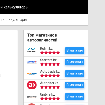
йн калькуляторы
н калькуляторы
Топ магазинов
автозапчастей
Rulim.kz
В магазин
Starters.kz
В магазин
Autotrade.kz
В магазин
4
Autopiter.kz
В магазин
Unityre.kz
В магазин