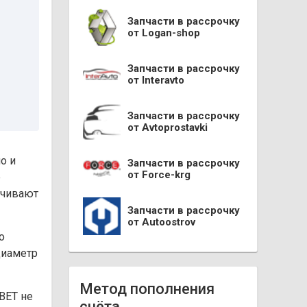
Запчасти в рассрочку
от Logan-shop
Запчасти в рассрочку
от Interavto
Запчасти в рассрочку
от Avtoprostavki
о и
Запчасти в рассрочку
от Force-krg
е
ечивают
Запчасти в рассрочку
от Autoostrov
о
диаметр
Метод пополнения
RBET не
счёта