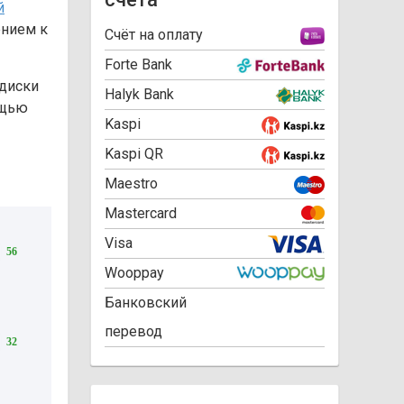
й
ением к
Cчёт на оплату
Forte Bank
 диски
Halyk Bank
ощью
Kaspi
Kaspi QR
Maestro
Mastercard
Visa
56
Wooppay
Банковский
перевод
32