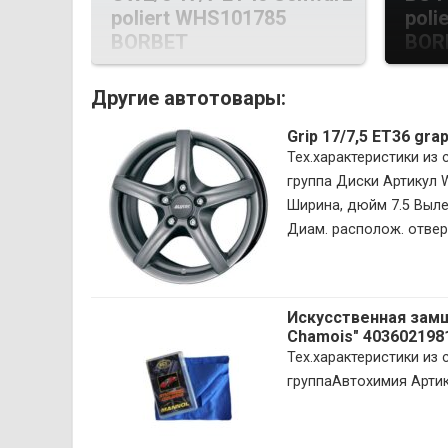
poliert WHS101785
poli
BORBET
BOR
Другие автотовары:
Grip 17/7,5 ET36 gr
Тех.характеристики из
группа Диски Артикул
Ширина, дюйм 7.5 Вылет
Диам. располож. отверс
Искусственная замша
Chamois" 40360219
Тех.характеристики и
группаАвтохимия Арти