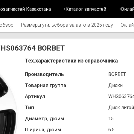
тозапчастей Казахстана
•Каталог запчастей
•Онла
обзор
Размеры утильсбора за авто в 2025 году
Онлай
 WHS063764 BORBET
Тех.характеристики из справочника
Производитель
BORBET
Товарная группа
Диски
Артикул
WHS06376
Тип
Диск литой
Диаметр, дюйм
15
Ширина, дюйм
6.5