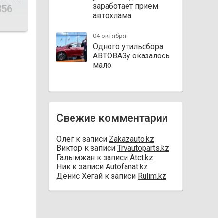
заработает прием
356
автохлама
04 октября
Одного утильсбора
АВТОВАЗу оказалось
мало
Свежие комментарии
Олег
к записи
Zakazauto.kz
Виктор
к записи
Trvautoparts.kz
Галымжан
к записи
Atct.kz
Ник
к записи
Autofanat.kz
Денис Хегай
к записи
Rulim.kz