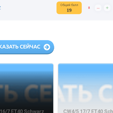
Общий балл
–
+
Z
8
19
16/7 ET40 Schwarz
CW4/5 17/7 ET40 Sc