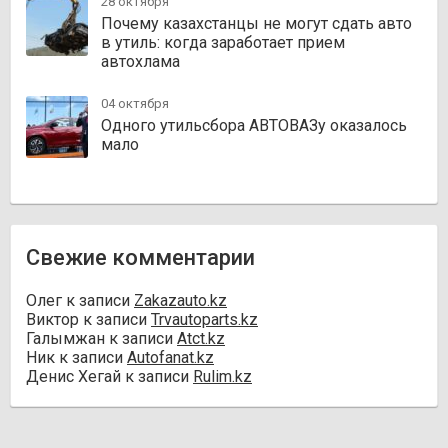
28 октября
Почему казахстанцы не могут сдать авто
в утиль: когда заработает прием
автохлама
04 октября
Одного утильсбора АВТОВАЗу оказалось
мало
Свежие комментарии
Олег
к записи
Zakazauto.kz
Виктор
к записи
Trvautoparts.kz
Галымжан
к записи
Atct.kz
Ник
к записи
Autofanat.kz
Денис Хегай
к записи
Rulim.kz