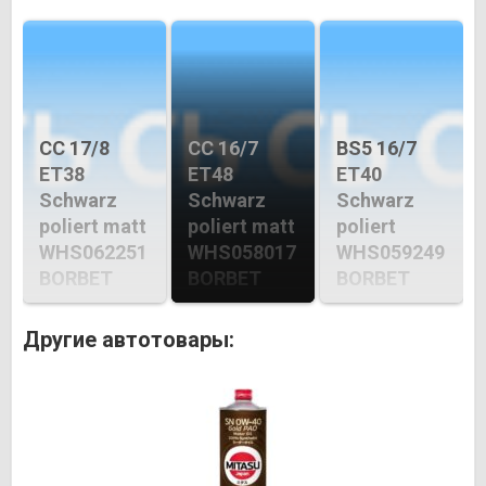
CC 17/8
CC 16/7
BS5 16/7
ET38
ET48
ET40
Schwarz
Schwarz
Schwarz
poliert matt
poliert matt
poliert
WHS062251
WHS058017
WHS059249
BORBET
BORBET
BORBET
Другие автотовары: