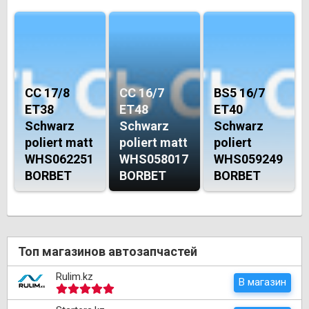
CC 17/8
CC 16/7
BS5 16/7
ET38
ET48
ET40
Schwarz
Schwarz
Schwarz
poliert matt
poliert matt
poliert
WHS062251
WHS058017
WHS059249
BORBET
BORBET
BORBET
Топ магазинов автозапчастей
Rulim.kz
В магазин