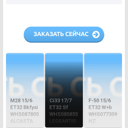
M28 15/6
Ci33 17/7
F-50 15/6
ET32 Bkfysi
ET32 Sf
ET32 W+b
WHS087805
WHS080855
WHS077309
ALCASTA
LEGEARTIS
NZ