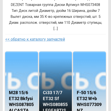
DEZENT Товарная группа Диски Артикул WHS073408
Тип Диск литой Диаметр, дюйм 16 Ширина, дюйм 7
Вылет диска, мм 35 К-во крепежных отверстий, шт. 5
Диам. располож. отверстий, мм 110 Диаметр ступицы,
[...]
<< обратно к каталогу запчастей
M28 15/6
Ci33 17/7
F-50 15/6
ET32 Bkfysi
ET32 Sf
ET32 W+b
WHS087805
WHS080855
WHS077309
ALCASTA
LEGEARTIS
NZ