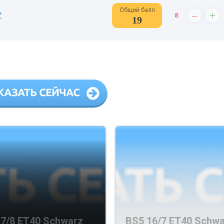
Общий балл
–
+
Z
8
19
7/8 ET40 Schwarz
BS5 16/7 ET40 Schw