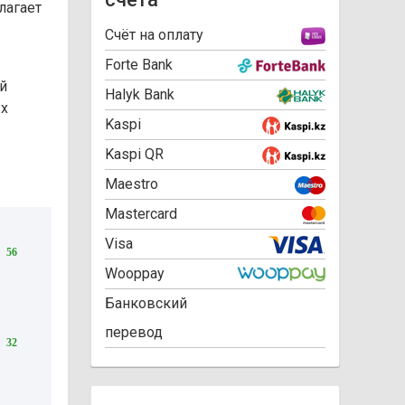
лагает
Cчёт на оплату
Forte Bank
й
Halyk Bank
ых
Kaspi
Kaspi QR
Maestro
Mastercard
Visa
56
Wooppay
Банковский
перевод
32