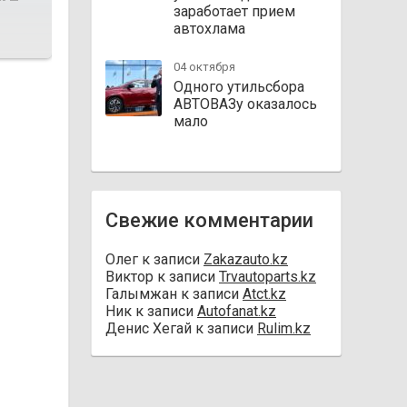
заработает прием
автохлама
04 октября
Одного утильсбора
АВТОВАЗу оказалось
мало
Свежие комментарии
Олег
к записи
Zakazauto.kz
Виктор
к записи
Trvautoparts.kz
Галымжан
к записи
Atct.kz
Ник
к записи
Autofanat.kz
Денис Хегай
к записи
Rulim.kz