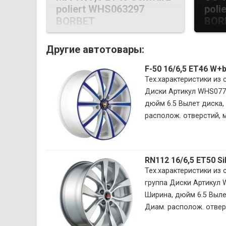
poliert WHS063297
poli
BORBET
BOR
Другие автотовары:
F-50 16/6,5 ET46 W+
Тех.характеристики из
Диски Артикул WHS077
дюйм 6.5 Вылет диска, 
располож. отверстий, мм
RN112 16/6,5 ET50 S
Тех.характеристики из
группа Диски Артикул
Ширина, дюйм 6.5 Вылет
Диам. располож. отверст