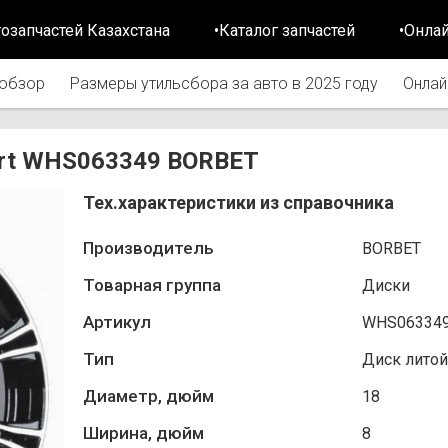
тозапчастей Казахстана
•Каталог запчастей
•Онла
обзор
Размеры утильсбора за авто в 2025 году
Онлай
iert WHS063349 BORBET
Тех.характеристики из справочника
Производитель
BORBET
Товарная группа
Диски
Артикул
WHS06334
Тип
Диск литой
Диаметр, дюйм
18
Ширина, дюйм
8