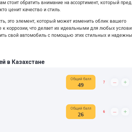
 вам стоит обратить внимание на ассортимент, который пред
кто ценит качество и стиль.
сть, это элемент, который может изменить облик вашего
е к коррозии, что делает их идеальными для любых услови
вить свой автомобиль с помощью этих стильных и надежн
ей в Казахстане
Общий балл
–
+
7
49
Общий балл
–
+
6
26