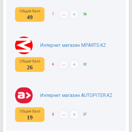
Общий балл
–
+
7
56
49
Интернет магазин MPARTS.KZ
Общий балл
–
+
6
32
26
Интернет магазин AUTOPITER.KZ
Общий балл
–
+
8
27
19