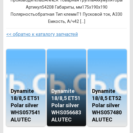
ПроизводительBANNER Товарная группаАккумуляторы
Артикул54208 Габариты, мм175x190x190
Полярностьобратная Тип клеммT1 Пусковой ток, А330
Емкость, А/ч42 [...]
<< обратно к каталогу запчастей
Dynamite
Dynamite
Dynamite
18/8,5 ET51
18/8,5 ET51
18/8,5 ET52
Polar silver
Polar silver
Polar silver
WHS057541
WHS056683
WHS057480
ALUTEC
ALUTEC
ALUTEC