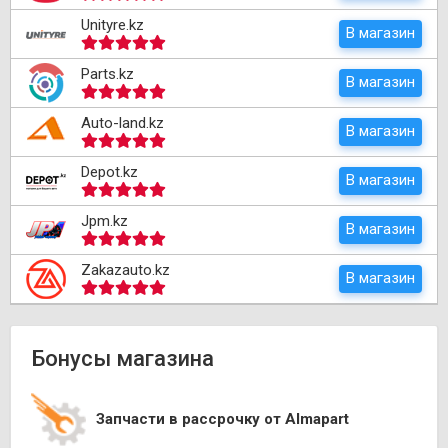
Unityre.kz
В магазин
Parts.kz
В магазин
Auto-land.kz
В магазин
Depot.kz
В магазин
Jpm.kz
В магазин
Zakazauto.kz
В магазин
Бонусы магазина
Запчасти в рассрочку от Almapart