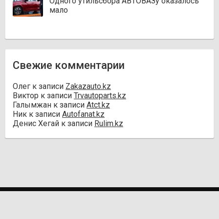
Одного утильсбора АВТОВАЗу оказалось
мало
Свежие комментарии
Олег
к записи
Zakazauto.kz
Виктор
к записи
Trvautoparts.kz
Галымжан
к записи
Atct.kz
Ник
к записи
Autofanat.kz
Денис Хегай
к записи
Rulim.kz