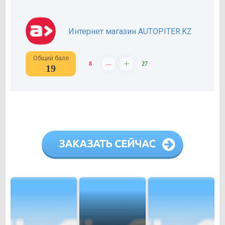
Интернет магазин AUTOPITER.KZ
Общий балл
–
+
8
27
19