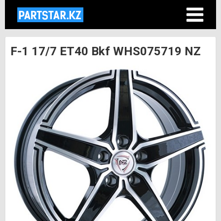
F-1 17/7 ET40 Bkf WHS075719 NZ