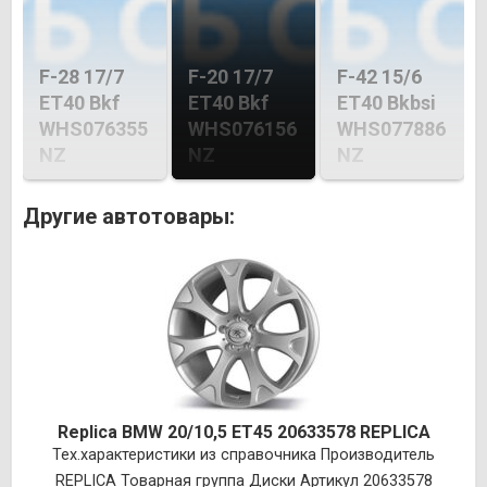
F-28 17/7
F-20 17/7
F-42 15/6
ET40 Bkf
ET40 Bkf
ET40 Bkbsi
WHS076355
WHS076156
WHS077886
NZ
NZ
NZ
Другие автотовары:
Replica BMW 20/10,5 ET45 20633578 REPLICA
Тех.характеристики из справочника Производитель
REPLICA Товарная группа Диски Артикул 20633578