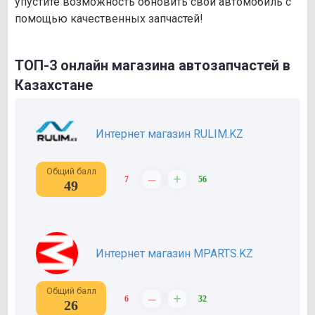
упустите возможность обновить свой автомобиль с
помощью качественных запчастей!
ТОП-3 онлайн магазина автозапчастей в
Казахстане
Интернет магазин RULIM.KZ
Общий балл
–
+
7
56
49
Интернет магазин MPARTS.KZ
Общий балл
–
+
6
32
26