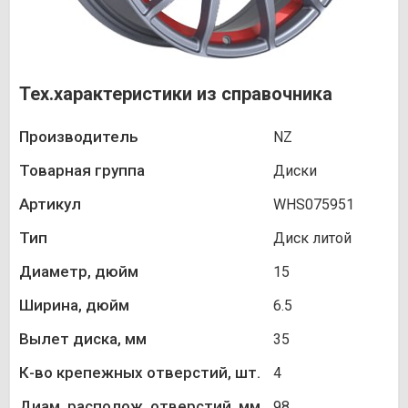
Тех.характеристики из справочника
Производитель
NZ
Товарная группа
Диски
Артикул
WHS075951
Тип
Диск литой
Диаметр, дюйм
15
Ширина, дюйм
6.5
Вылет диска, мм
35
К-во крепежных отверстий, шт.
4
Диам. располож. отверстий, мм
98