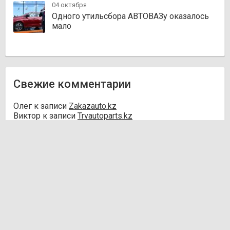
04 октября
Одного утильсбора АВТОВАЗу оказалось
мало
Свежие комментарии
Олег
к записи
Zakazauto.kz
Виктор
к записи
Trvautoparts.kz
Галымжан
к записи
Atct.kz
Ник
к записи
Autofanat.kz
Денис Хегай
к записи
Rulim.kz