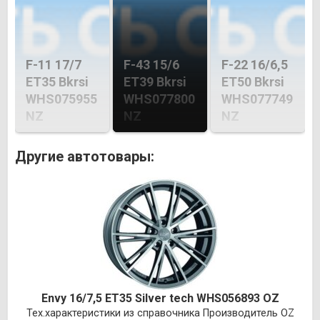
F-11 17/7
F-43 15/6
F-22 16/6,5
ET35 Bkrsi
ET39 Bkrsi
ET50 Bkrsi
WHS075955
WHS077800
WHS077749
NZ
NZ
NZ
Другие автотовары:
Envy 16/7,5 ET35 Silver tech WHS056893 OZ
Тех.характеристики из справочника Производитель OZ