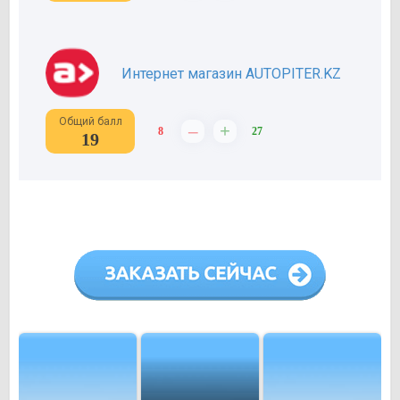
Интернет магазин AUTOPITER.KZ
Общий балл
–
+
8
27
19