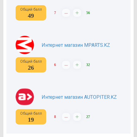
Общий балл
–
+
7
56
49
Интернет магазин MPARTS.KZ
Общий балл
–
+
6
32
26
Интернет магазин AUTOPITER.KZ
Общий балл
–
+
8
27
19