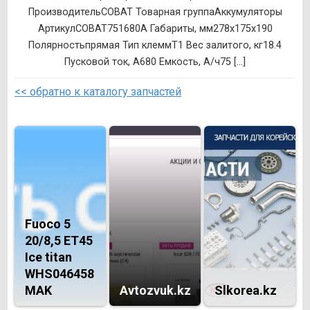
ПроизводительCOBAT Товарная группаАккумуляторы
АртикулCOBAT751680A Габариты, мм278x175x190
Полярностьпрямая Тип клеммT1 Вес залитого, кг18.4
Пусковой ток, А680 Емкость, А/ч75 [...]
<< обратно к каталогу запчастей
Fuoco 5
20/8,5 ET45
Ice titan
WHS046458
MAK
Avtozvuk.kz
Slkorea.kz