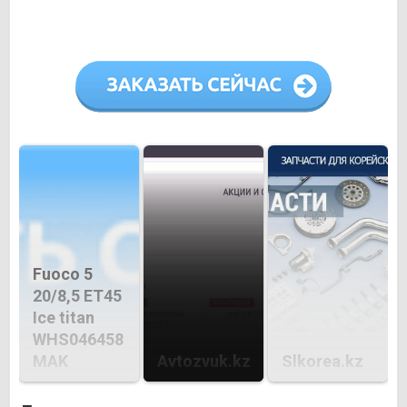
Fuoco 5
20/8,5 ET45
Ice titan
WHS046458
MAK
Avtozvuk.kz
Slkorea.kz