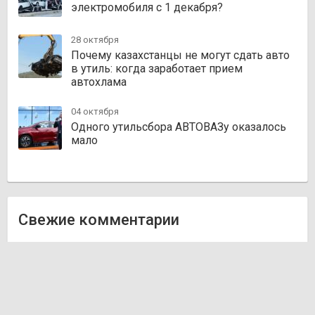
электромобиля с 1 декабря?
28 октября
Почему казахстанцы не могут сдать авто
в утиль: когда заработает прием
автохлама
04 октября
Одного утильсбора АВТОВАЗу оказалось
мало
Свежие комментарии
Олег
к записи
Zakazauto.kz
Виктор
к записи
Trvautoparts.kz
Галымжан
к записи
Atct.kz
Ник
к записи
Autofanat.kz
Денис Хегай
к записи
Rulim.kz