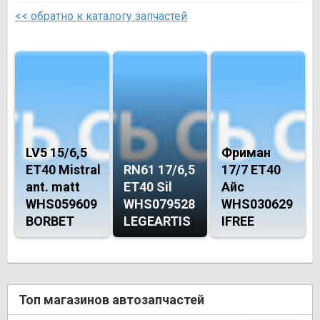
<< обратно к каталогу запчастей
LV5 15/6,5
Фриман
ET40 Mistral
RN61 17/6,5
17/7 ET40
ant. matt
ET40 Sil
Айс
WHS059609
WHS079528
WHS030629
BORBET
LEGEARTIS
IFREE
Топ магазинов автозапчастей