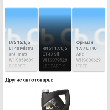
LV5 15/6,5
Фриман
ET40 Mistral
RN61 17/6,5
17/7 ET40
ant. matt
ET40 Sil
Айс
WHS059609
WHS079528
WHS030629
BORBET
LEGEARTIS
IFREE
Другие автотовары: