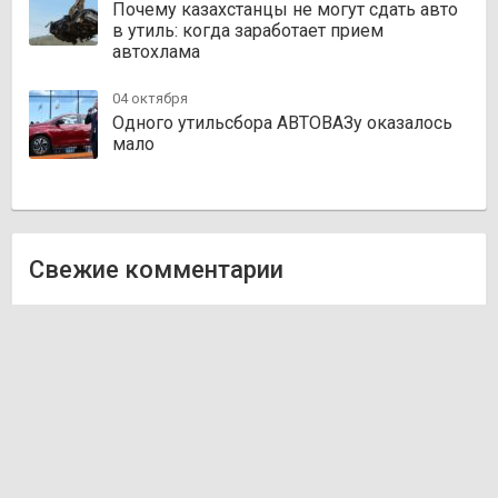
Почему казахстанцы не могут сдать авто
в утиль: когда заработает прием
автохлама
04 октября
Одного утильсбора АВТОВАЗу оказалось
мало
Свежие комментарии
Олег
к записи
Zakazauto.kz
Виктор
к записи
Trvautoparts.kz
Галымжан
к записи
Atct.kz
Ник
к записи
Autofanat.kz
Денис Хегай
к записи
Rulim.kz