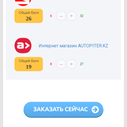
Общий балл
–
+
6
32
26
Интернет магазин AUTOPITER.KZ
Общий балл
–
+
8
27
19