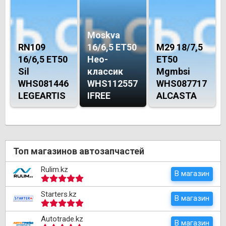
Moskva
RN109
16/6,5 ET50
M29 18/7,5
16/6,5 ET50
Нео-
ET50
Sil
классик
Mgmbsi
WHS081446
WHS112557
WHS087717
LEGEARTIS
IFREE
ALCASTA
Топ магазинов автозапчастей
Rulim.kz
В магазин
Starters.kz
В магазин
Autotrade.kz
В магазин