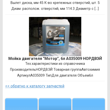
Вылет диска, мм 45 К-во крепежных отверстий, шт. 5
Диам. располож. отверстий, мм 114.3 Диаметр с [...]
Мойка двигателя "Мотор", 6л A035009 НОРДВЭЙ
Тех.характеристики из справочника
ПроизводительНОРДВЭЙ Товарная группаАвтохимия
АртикулA035009 ТипДля двигателя Объем6л
<< обратно к каталогу запчастей