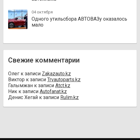
04 октября
Одного утильсбора АВТОВАЗу оказалось
мало
Свежие комментарии
Олег
к записи
Zakazauto.kz
Виктор
к записи
Trvautoparts.kz
Галымжан
к записи
Atct.kz
Ник
к записи
Autofanat.kz
Денис Хегай
к записи
Rulim.kz