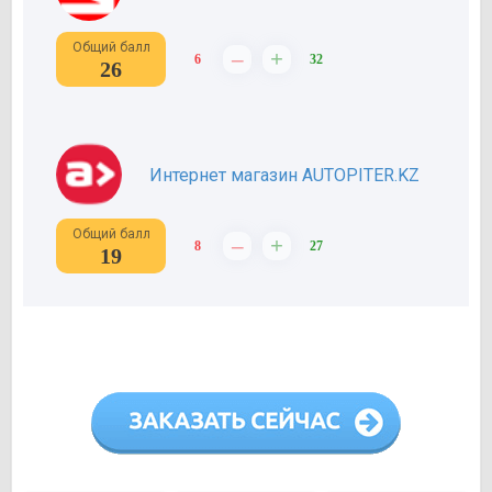
Общий балл
–
+
6
32
26
Интернет магазин AUTOPITER.KZ
Общий балл
–
+
8
27
19