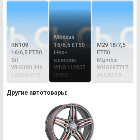
Moskva
RN109
16/6,5 ET50
M29 18/7,5
16/6,5 ET50
Нео-
ET50
Sil
классик
Mgmbsi
WHS081446
WHS112557
WHS087717
LEGEARTIS
IFREE
ALCASTA
Другие автотовары: