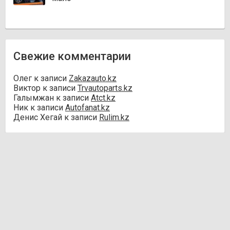
Свежие комментарии
Олег
к записи
Zakazauto.kz
Виктор
к записи
Trvautoparts.kz
Галымжан
к записи
Atct.kz
Ник
к записи
Autofanat.kz
Денис Хегай
к записи
Rulim.kz