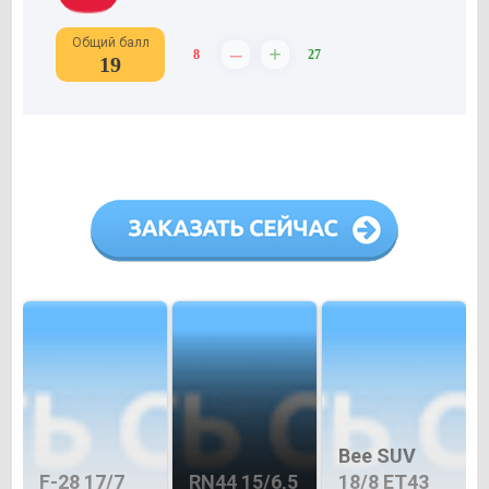
Общий балл
–
+
8
27
19
Bee SUV
F-28 17/7
RN44 15/6,5
18/8 ET43