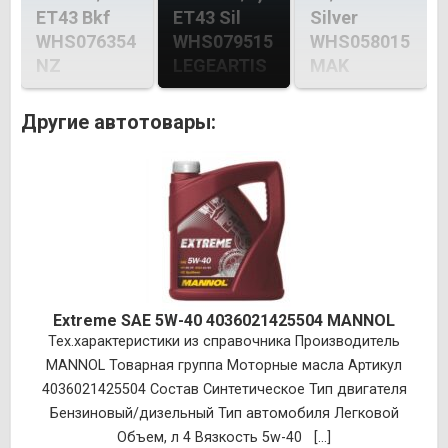
ET43 Bkf
ET43 Sil
Silver
WHS076354
WHS079515
WHS058015
NZ
LEGEARTIS
MAK
Другие автотовары:
Extreme SAE 5W-40 4036021425504 MANNOL
Тех.характеристики из справочника Производитель
MANNOL Товарная группа Моторные масла Артикул
4036021425504 Состав Синтетическое Тип двигателя
Бензиновый/дизельный Тип автомобиля Легковой
Объем, л 4 Вязкость 5w-40 [...]