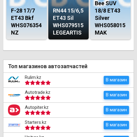
Bee SUV
F-28 17/7
RN44 15/6,5
18/8 ET43
ET43 Bkf
ET43 Sil
Silver
WHS076354
WHS079515
WHS058015
NZ
LEGEARTIS
MAK
Топ магазинов автозапчастей
Rulim.kz
В магазин
Autotrade.kz
В магазин
Autopiter.kz
В магазин
Starters.kz
В магазин