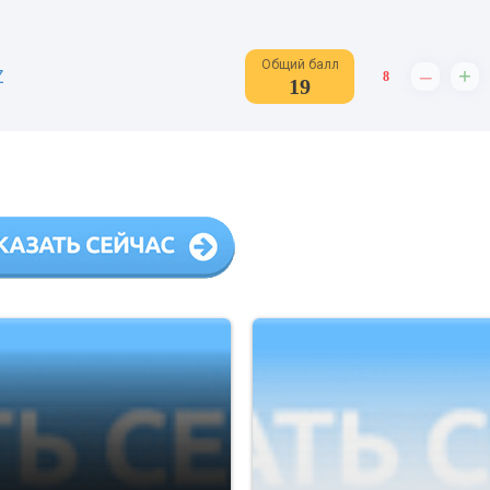
Общий балл
–
+
Z
8
19