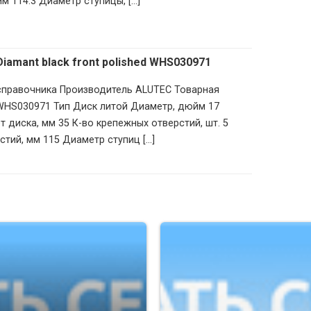
 114.3 Диаметр ступицы, [...]
Diamant black front polished WHS030971
 справочника Производитель ALUTEC Товарная
 WHS030971 Тип Диск литой Диаметр, дюйм 17
 диска, мм 35 К-во крепежных отверстий, шт. 5
тий, мм 115 Диаметр ступиц [...]