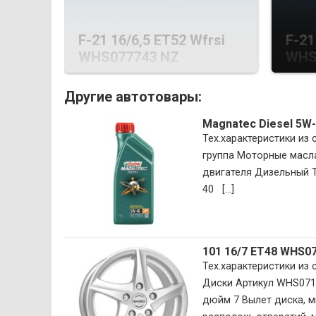
F-21 16/6,5 ET52 Wfrsi
F-21
WHS077743 NZ
WHS
Другие автотовары:
Magnatec Diesel 5W-
Тех.характеристики из
группа Моторные масла
двигателя Дизельный Т
40 [...]
101 16/7 ET48 WHS0
Тех.характеристики из
Диски Артикул WHS071
дюйм 7 Вылет диска, м