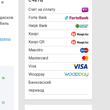
 и
Cчёт на оплату
 дисков
Forte Bank
обиль
Halyk Bank
Kaspi
азины
Kaspi QR
Maestro
Mastercard
Visa
Wooppay
56
Банковский
перевод
32