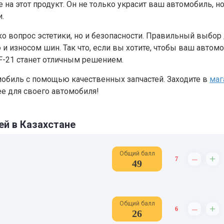
 на этот продукт. Он не только украсит ваш автомобиль, но
.
ко вопрос эстетики, но и безопасности. Правильный выбор
 износом шин. Так что, если вы хотите, чтобы ваш автом
 F-21 станет отличным решением.
мобиль с помощью качественных запчастей. Заходите в
маг
е для своего автомобиля!
ей в Казахстане
Общий балл
–
+
7
49
Общий балл
–
+
6
26