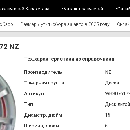
тозапчастей Казахстана
•Каталог запчастей
•Онла
обзор
Размеры утильсбора за авто в 2025 году
Онлай
172 NZ
Тех.характеристики из справочника
Производитель
NZ
Товарная группа
Диски
Артикул
WHS07617
Тип
Диск литой
Диаметр, дюйм
15
Ширина, дюйм
6