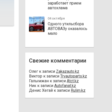
заработает прием
автохлама
04 октября
Одного утильсбора
АВТОВАЗу оказалось
мало
Свежие комментарии
Олег
к записи
Zakazauto.kz
Виктор
к записи
Trvautoparts.kz
Галымжан
к записи
Atct.kz
Ник
к записи
Autofanat.kz
Денис Хегай
к записи
Rulim.kz