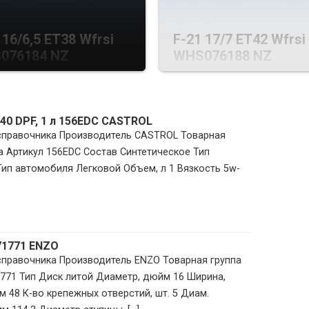
 16/6,5 ET38 Wfrsi
F-21 17/7 ET42 Wfrsi
076184 NZ
WHS076188 NZ
40 DPF, 1 л 156EDC CASTROL
 справочника Производитель CASTROL Товарная
 Артикул 156EDC Состав Синтетическое Тип
ип автомобиля Легковой Объем, л 1 Вязкость 5w-
71771 ENZO
 справочника Производитель ENZO Товарная группа
771 Тип Диск литой Диаметр, дюйм 16 Ширина,
м 48 К-во крепежных отверстий, шт. 5 Диам.