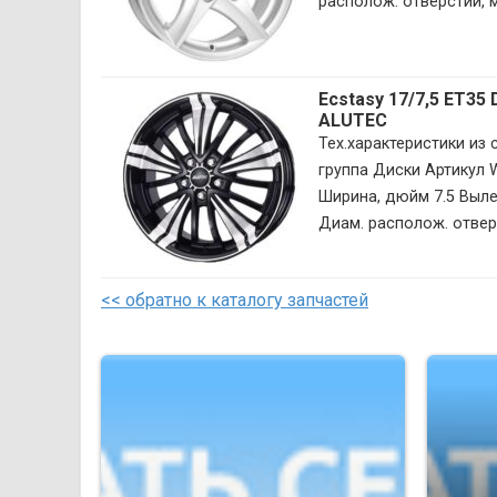
располож. отверстий, мм
Ecstasy 17/7,5 ET35 
ALUTEC
Тех.характеристики из
группа Диски Артикул
Ширина, дюйм 7.5 Вылет
Диам. располож. отверс
<< обратно к каталогу запчастей