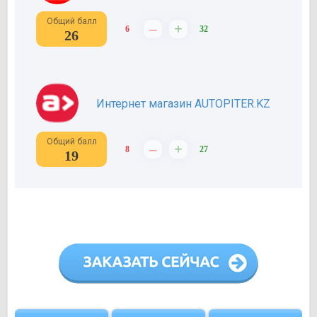
Общий балл
–
+
6
32
26
Интернет магазин AUTOPITER.KZ
Общий балл
–
+
8
27
19