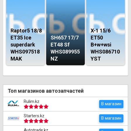
Raptor5 18/8
X-1 15/6
ET35 Ice
SH657 17/7
ET50
superdark
ET48 Sf
B+w+wsi
WHS097518
WHS089955
WHS086710
MAK
NZ
YST
Топ магазинов автозапчастей
Rulim.kz
В магазин
Starters.kz
В магазин
Autotrade.kz