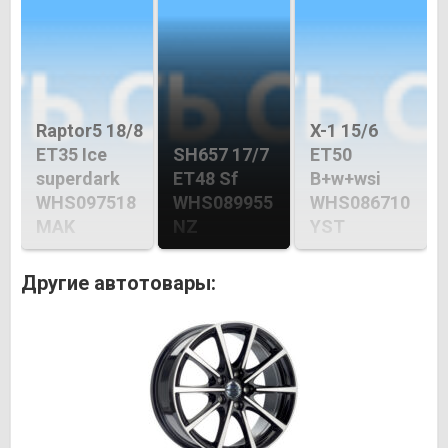
Raptor5 18/8
X-1 15/6
ET35 Ice
SH657 17/7
ET50
superdark
ET48 Sf
B+w+wsi
WHS097518
WHS089955
WHS086710
MAK
NZ
YST
Другие автотовары: