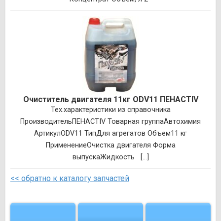
Очиститель двигателя 11кг ODV11 ПЕНACTIV
Тех.характеристики из справочника
ПроизводительПЕНACTIV Товарная группаАвтохимия
АртикулODV11 ТипДля агрегатов Объем11 кг
ПрименениеОчистка двигателя Форма
выпускаЖидкость [...]
<< обратно к каталогу запчастей