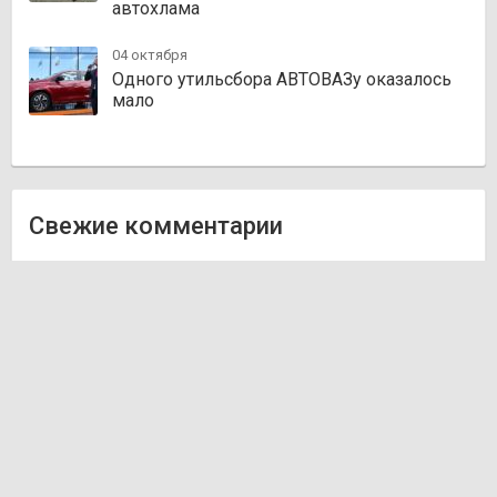
автохлама
04 октября
Одного утильсбора АВТОВАЗу оказалось
мало
Свежие комментарии
Олег
к записи
Zakazauto.kz
Виктор
к записи
Trvautoparts.kz
Галымжан
к записи
Atct.kz
Ник
к записи
Autofanat.kz
Денис Хегай
к записи
Rulim.kz