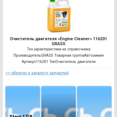
Очиститель двигателя «Engine Cleaner» 116201
GRASS
Тех.характеристики из справочника
ПроизводительGRASS Товарная группаАвтохимия
Артикул116201 ТипОчиститель двигателя
<< обратно к каталогу запчастей
Stern 17/8