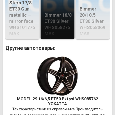
Stern 17/8
ET30 Gun
Bimmer
metallic —
Bimmer 18/8
20/10,5
mirror face
ET30 Silver
ET30 Silver
WHS101776
WHS058275
WHS058069
MAK
MAK
MAK
Другие автотовары:
MODEL-29 16/6,5 ET50 Bkfpsi WHS085762
YOKATTA
Тех.характеристики из справочника Производитель