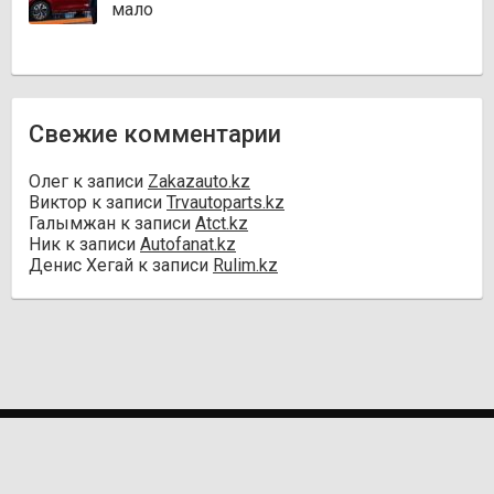
мало
Свежие комментарии
Олег
к записи
Zakazauto.kz
Виктор
к записи
Trvautoparts.kz
Галымжан
к записи
Atct.kz
Ник
к записи
Autofanat.kz
Денис Хегай
к записи
Rulim.kz