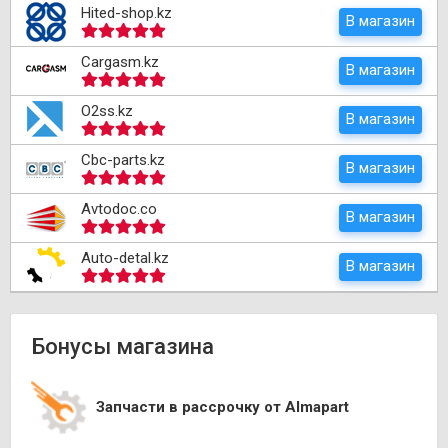
Hited-shop.kz
В магазин
Cargasm.kz
В магазин
O2ss.kz
В магазин
Cbc-parts.kz
В магазин
Avtodoc.co
В магазин
Auto-detal.kz
В магазин
Бонусы магазина
Запчасти в рассрочку от Almapart