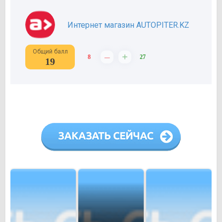
Интернет магазин AUTOPITER.KZ
Общий балл
–
+
8
27
19