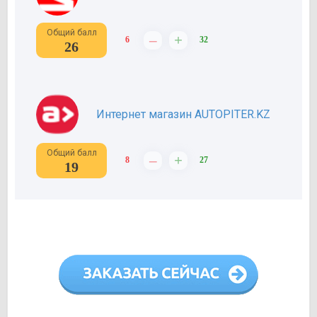
Общий балл
–
+
6
32
26
Интернет магазин AUTOPITER.KZ
Общий балл
–
+
8
27
19