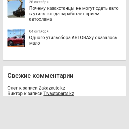
28 октября
Почему казахстанцы не могут сдать авто
в утиль: когда заработает прием
автохлама
04 октября
Одного утильсбора АВТОВАЗу оказалось
мало
Свежие комментарии
Олег
к записи
Zakazauto.kz
Виктор
к записи
Trvautoparts.kz
Галымжан
к записи
Atct.kz
Ник
к записи
Autofanat.kz
Денис Хегай
к записи
Rulim.kz