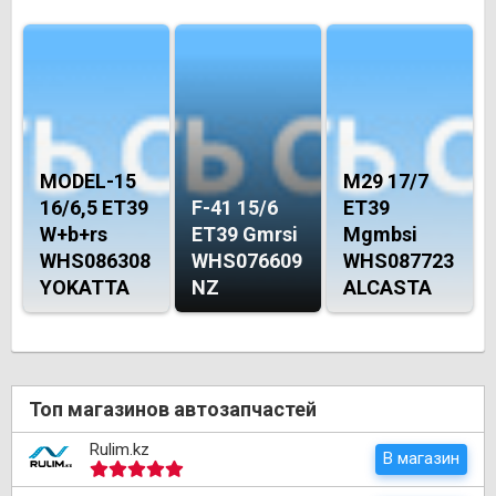
MODEL-15
M29 17/7
16/6,5 ET39
F-41 15/6
ET39
W+b+rs
ET39 Gmrsi
Mgmbsi
WHS086308
WHS076609
WHS087723
YOKATTA
NZ
ALCASTA
Топ магазинов автозапчастей
Rulim.kz
В магазин