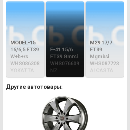
MODEL-15
M29 17/7
16/6,5 ET39
F-41 15/6
ET39
W+b+rs
ET39 Gmrsi
Mgmbsi
WHS086308
WHS076609
WHS087723
YOKATTA
NZ
ALCASTA
Другие автотовары: