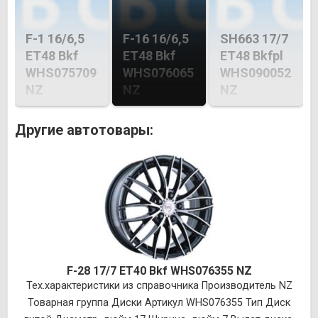
F-1 16/6,5
F-16 16/6,5
SH663 17/7
ET48 Bkf
ET48 Bkf
ET48 Bkfpl
WHS075709
WHS076065
WHS090052
NZ
NZ
NZ
Другие автотовары:
F-28 17/7 ET40 Bkf WHS076355 NZ
Тех.характеристики из справочника Производитель NZ
Товарная группа Диски Артикул WHS076355 Тип Диск