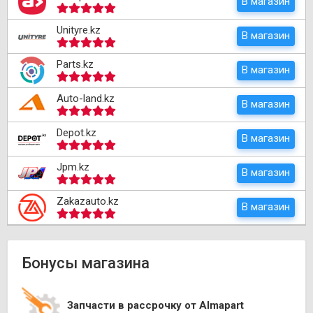
В магазин
Unityre.kz
В магазин
Parts.kz
В магазин
Auto-land.kz
В магазин
Depot.kz
В магазин
Jpm.kz
В магазин
Zakazauto.kz
В магазин
Бонусы магазина
Запчасти в рассрочку от Almapart