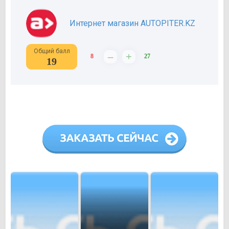
Интернет магазин AUTOPITER.KZ
Общий балл
–
+
8
27
19