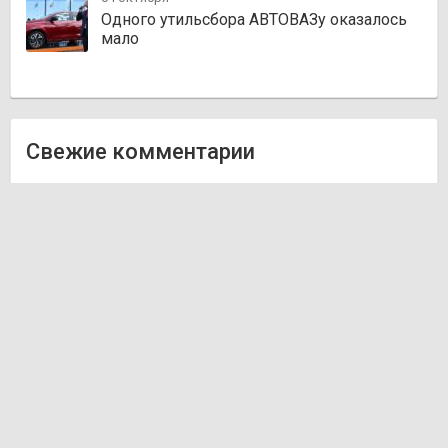
Одного утильсбора АВТОВАЗу оказалось
мало
Свежие комментарии
Олег
к записи
Zakazauto.kz
Виктор
к записи
Trvautoparts.kz
Галымжан
к записи
Atct.kz
Ник
к записи
Autofanat.kz
Денис Хегай
к записи
Rulim.kz