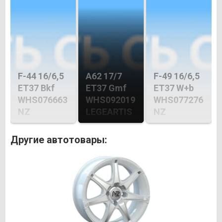
F-44 16/6,5
A62 17/7
F-49 16/6,5
ET37 Bkf
ET37 Gmf
ET37 W+b
WHS076663
WHS092019
WHS077276
NZ
LEGEARTIS
NZ
Другие автотовары: