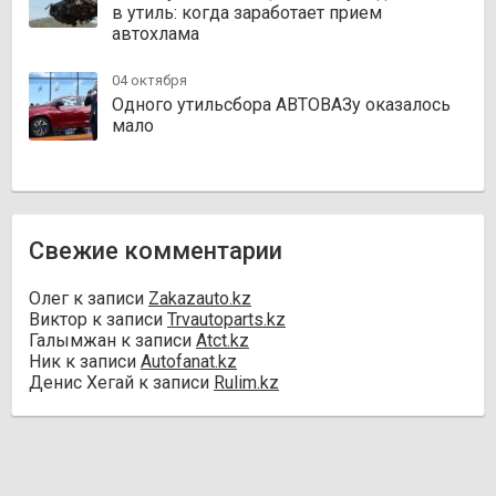
в утиль: когда заработает прием
автохлама
04 октября
Одного утильсбора АВТОВАЗу оказалось
мало
Свежие комментарии
Олег
к записи
Zakazauto.kz
Виктор
к записи
Trvautoparts.kz
Галымжан
к записи
Atct.kz
Ник
к записи
Autofanat.kz
Денис Хегай
к записи
Rulim.kz