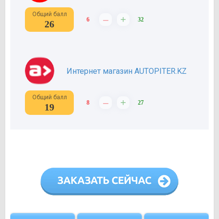
Общий балл
–
+
6
32
26
Интернет магазин AUTOPITER.KZ
Общий балл
–
+
8
27
19