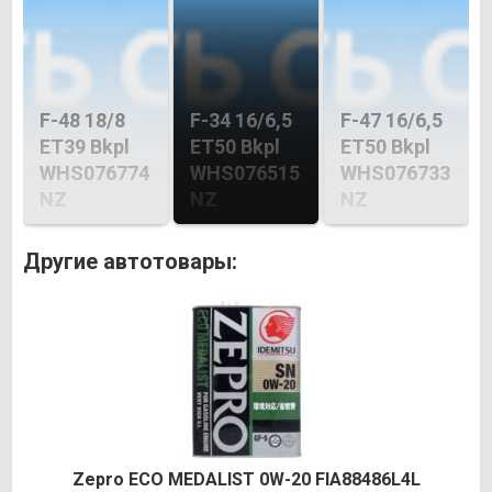
F-48 18/8
F-34 16/6,5
F-47 16/6,5
ET39 Bkpl
ET50 Bkpl
ET50 Bkpl
WHS076774
WHS076515
WHS076733
NZ
NZ
NZ
Другие автотовары:
Zepro ECO MEDALIST 0W-20 FIA88486L4L