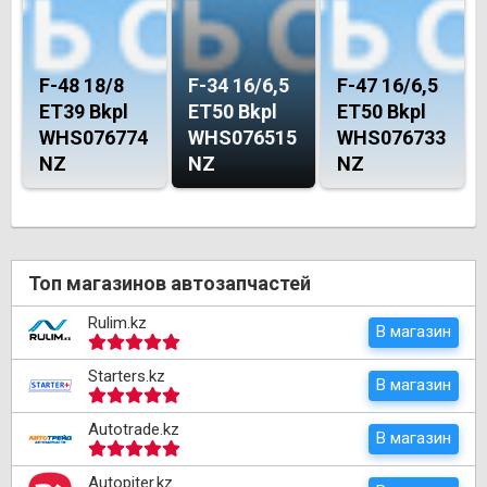
F-48 18/8
F-34 16/6,5
F-47 16/6,5
ET39 Bkpl
ET50 Bkpl
ET50 Bkpl
WHS076774
WHS076515
WHS076733
NZ
NZ
NZ
Топ магазинов автозапчастей
Rulim.kz
В магазин
Starters.kz
В магазин
Autotrade.kz
В магазин
Autopiter.kz