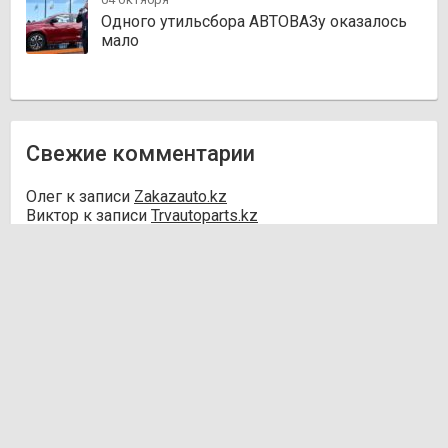
Одного утильсбора АВТОВАЗу оказалось
мало
Свежие комментарии
Олег
к записи
Zakazauto.kz
Виктор
к записи
Trvautoparts.kz
Галымжан
к записи
Atct.kz
Ник
к записи
Autofanat.kz
Денис Хегай
к записи
Rulim.kz