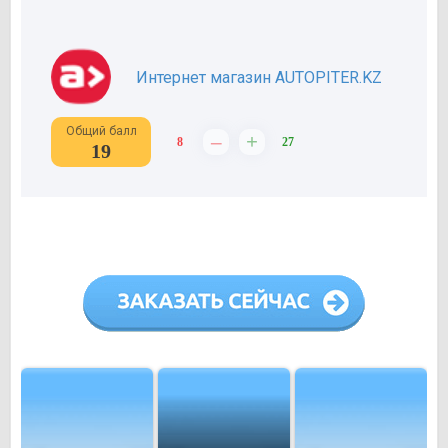
Интернет магазин AUTOPITER.KZ
Общий балл
–
+
8
27
19