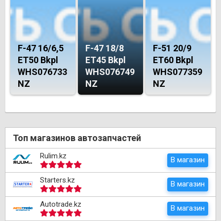
F-47 16/6,5
F-47 18/8
F-51 20/9
ET50 Bkpl
ET45 Bkpl
ET60 Bkpl
WHS076733
WHS076749
WHS077359
NZ
NZ
NZ
Топ магазинов автозапчастей
Rulim.kz
В магазин
Starters.kz
В магазин
Autotrade.kz
В магазин