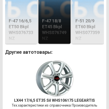
F-47 16/6,5
F-47 18/8
F-51 20/9
ET50 Bkpl
ET45 Bkpl
ET60 Bkpl
WHS076733
WHS076749
WHS077359
NZ
NZ
NZ
Другие автотовары:
LX44 17/6,5 ET35 Sil WHS106175 LEGEARTIS
Тех.характеристики из справочника Производитель