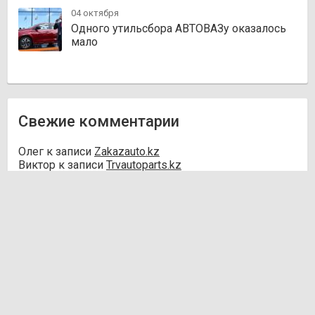
04 октября
Одного утильсбора АВТОВАЗу оказалось
мало
Свежие комментарии
Олег
к записи
Zakazauto.kz
Виктор
к записи
Trvautoparts.kz
Галымжан
к записи
Atct.kz
Ник
к записи
Autofanat.kz
Денис Хегай
к записи
Rulim.kz