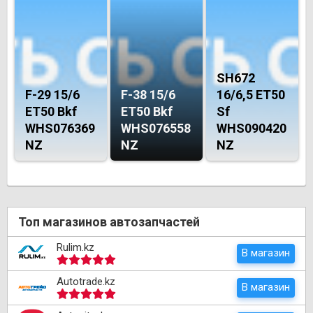
SH672
F-29 15/6
F-38 15/6
16/6,5 ET50
ET50 Bkf
ET50 Bkf
Sf
WHS076369
WHS076558
WHS090420
NZ
NZ
NZ
Топ магазинов автозапчастей
Rulim.kz
В магазин
Autotrade.kz
В магазин