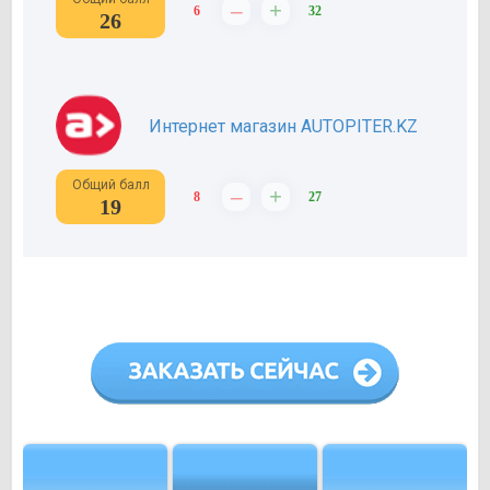
–
+
6
32
26
Интернет магазин AUTOPITER.KZ
Общий балл
–
+
8
27
19