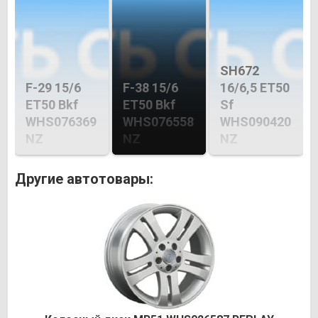
SH672
F-29 15/6
F-38 15/6
16/6,5 ET50
ET50 Bkf
ET50 Bkf
Sf
WHS076369
WHS076558
WHS090420
NZ
NZ
NZ
Другие автотовары: