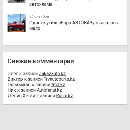
автохлама
04 октября
Одного утильсбора АВТОВАЗу оказалось
мало
Свежие комментарии
Олег
к записи
Zakazauto.kz
Виктор
к записи
Trvautoparts.kz
Галымжан
к записи
Atct.kz
Ник
к записи
Autofanat.kz
Денис Хегай
к записи
Rulim.kz