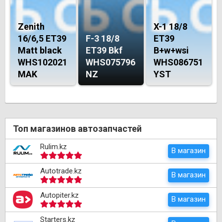
Zenith
X-1 18/8
16/6,5 ET39
F-3 18/8
ET39
Matt black
ET39 Bkf
B+w+wsi
WHS102021
WHS075796
WHS086751
MAK
NZ
YST
Топ магазинов автозапчастей
Rulim.kz
В магазин
Autotrade.kz
В магазин
Autopiter.kz
В магазин
Starters.kz