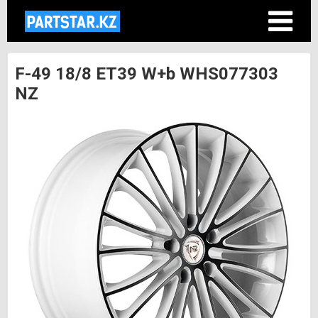
F-49 18/8 ET39 W+b WHS077303
NZ