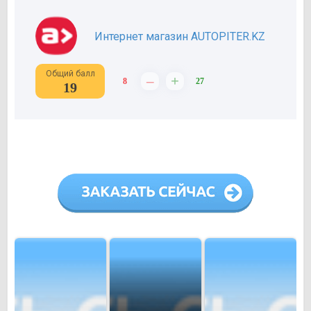
Интернет магазин AUTOPITER.KZ
Общий балл
–
+
8
27
19