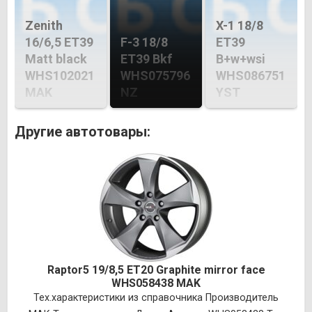
Zenith
X-1 18/8
16/6,5 ET39
F-3 18/8
ET39
Matt black
ET39 Bkf
B+w+wsi
WHS102021
WHS075796
WHS086751
MAK
NZ
YST
Другие автотовары:
Raptor5 19/8,5 ET20 Graphite mirror face
WHS058438 MAK
Тех.характеристики из справочника Производитель