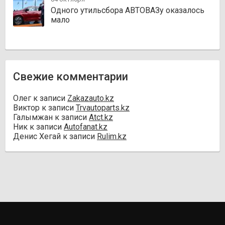
Одного утильсбора АВТОВАЗу оказалось
мало
Свежие комментарии
Олег
к записи
Zakazauto.kz
Виктор
к записи
Trvautoparts.kz
Галымжан
к записи
Atct.kz
Ник
к записи
Autofanat.kz
Денис Хегай
к записи
Rulim.kz