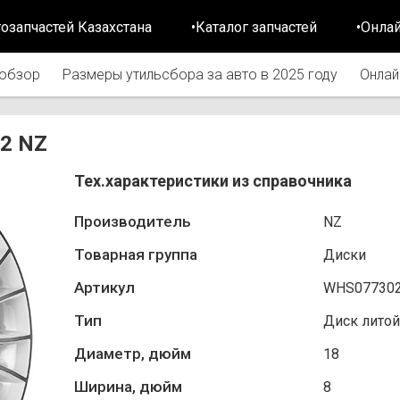
тозапчастей Казахстана
•Каталог запчастей
•Онла
обзор
Размеры утильсбора за авто в 2025 году
Онлай
02 NZ
Тех.характеристики из справочника
Производитель
NZ
Товарная группа
Диски
Артикул
WHS07730
Тип
Диск литой
Диаметр, дюйм
18
Ширина, дюйм
8