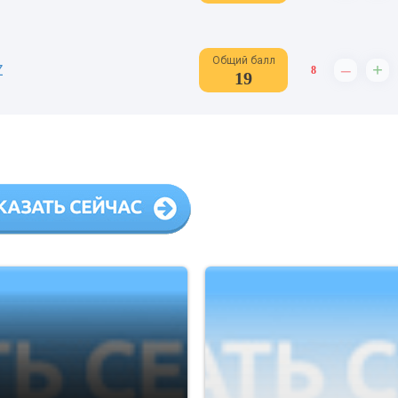
Общий балл
–
+
Z
8
19