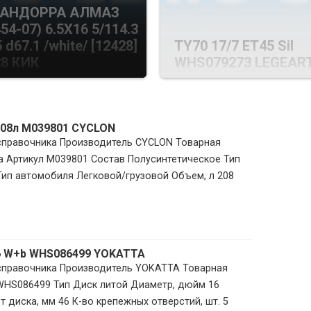
 АНДОРРА АЛМАЗ
54-07) 6.5X16 5/114.3
 d67.1 /white/ [12428]
TY70 17/7 ET45 Sil
28 КИК
WHS079273 LEGEART
 208л M039801 CYCLON
 справочника Производитель CYCLON Товарная
 Артикул M039801 Состав Полусинтетическое Тип
ип автомобиля Легковой/грузовой Объем, л 208
46 W+b WHS086499 YOKATTA
 справочника Производитель YOKATTA Товарная
 WHS086499 Тип Диск литой Диаметр, дюйм 16
 диска, мм 46 К-во крепежных отверстий, шт. 5