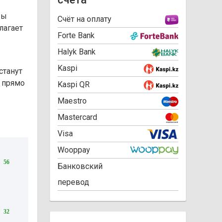
вы
Cчёт на оплату
лагает
Forte Bank
Halyk Bank
Kaspi
станут
 прямо
Kaspi QR
Maestro
Mastercard
Visa
Wooppay
56
Банковский
перевод
32