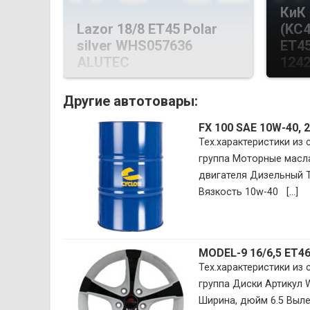
КиК
Lazor 18/8 ET45 Polar
(KC4
silver WHS057636
ET45
ALUTEC
124
Другие автотовары:
FX 100 SAE 10W-40,
Тех.характеристики из
группа Моторные масла
двигателя Дизельный Т
Вязкость 10w-40 [...]
MODEL-9 16/6,5 ET
Тех.характеристики из
группа Диски Артикул
Ширина, дюйм 6.5 Вылет