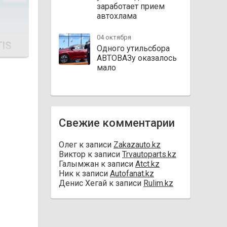
заработает прием
автохлама
04 октября
IS
Одного утильсбора
АВТОВАЗу оказалось
мало
Свежие комментарии
Олег
к записи
Zakazauto.kz
Виктор
к записи
Trvautoparts.kz
Галымжан
к записи
Atct.kz
Ник
к записи
Autofanat.kz
Денис Хегай
к записи
Rulim.kz