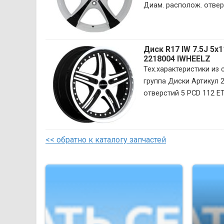
Диам. располож. отверст
Диск R17 IW 7.5J 5х
2218004 IWHEELZ
Тех.характеристики из
группа Диски Артикул 
отверстий 5 PCD 112 ET
<< обратно к каталогу запчастей