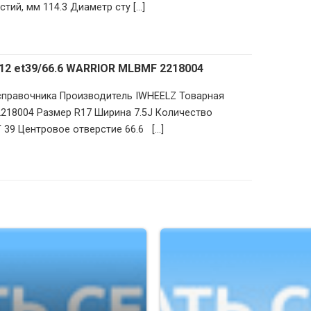
ий, мм 114.3 Диаметр сту [...]
112 et39/66.6 WARRIOR MLBMF 2218004
 справочника Производитель IWHEELZ Товарная
2218004 Размер R17 Ширина 7.5J Количество
 39 Центровое отверстие 66.6 [...]