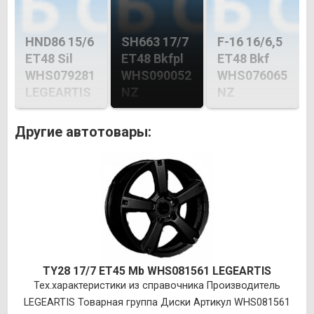
HND86 15/6
SH663 17/7
F-16 16/6,5
ET48 Sil
ET48 Bkfpl
ET48 Bkf
WHS079281
WHS090052
WHS076065
LEGEARTIS
NZ
NZ
Другие автотовары:
TY28 17/7 ET45 Mb WHS081561 LEGEARTIS
Тех.характеристики из справочника Производитель
LEGEARTIS Товарная группа Диски Артикул WHS081561