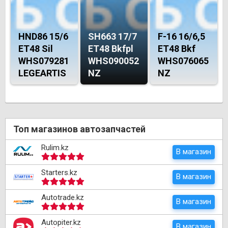
HND86 15/6
SH663 17/7
F-16 16/6,5
ET48 Sil
ET48 Bkfpl
ET48 Bkf
WHS079281
WHS090052
WHS076065
LEGEARTIS
NZ
NZ
Топ магазинов автозапчастей
Rulim.kz
В магазин
Starters.kz
В магазин
Autotrade.kz
В магазин
Autopiter.kz
В магазин