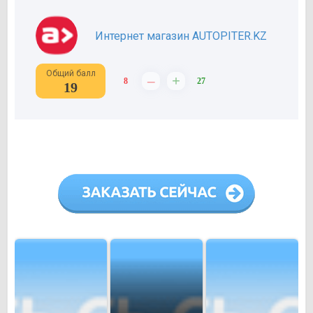
Интернет магазин AUTOPITER.KZ
Общий балл
–
+
8
27
19