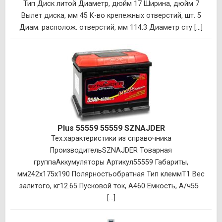
Тип Диск литой Диаметр, дюйм 17 Ширина, дюйм 7
Вылет диска, мм 45 К-во крепежных отверстий, шт. 5
Диам. располож. отверстий, мм 114.3 Диаметр сту [...]
Plus 55559 55559 SZNAJDER
Тех.характеристики из справочника
ПроизводительSZNAJDER Товарная
группаАккумуляторы Артикул55559 Габариты,
мм242x175x190 Полярностьобратная Тип клеммT1 Вес
залитого, кг12.65 Пусковой ток, А460 Емкость, А/ч55
[...]