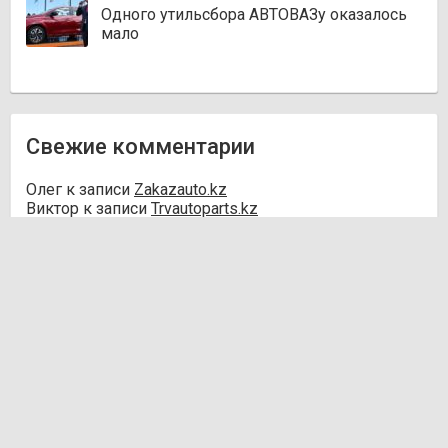
Одного утильсбора АВТОВАЗу оказалось
мало
Свежие комментарии
Олег
к записи
Zakazauto.kz
Виктор
к записи
Trvautoparts.kz
Галымжан
к записи
Atct.kz
Ник
к записи
Autofanat.kz
Денис Хегай
к записи
Rulim.kz