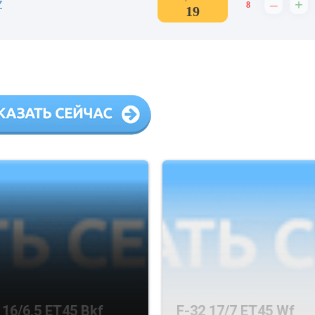
–
+
Z
8
19
 16/6,5 ET45 Bkf
F-32 17/7 ET45 Wf