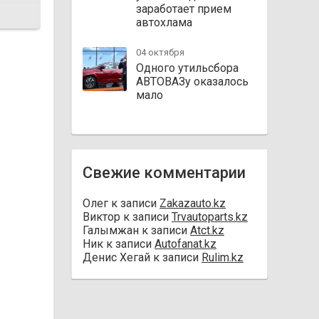
заработает прием
автохлама
04 октября
Одного утильсбора
АВТОВАЗу оказалось
мало
Свежие комментарии
Олег
к записи
Zakazauto.kz
Виктор
к записи
Trvautoparts.kz
Галымжан
к записи
Atct.kz
Ник
к записи
Autofanat.kz
Денис Хегай
к записи
Rulim.kz