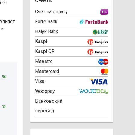
анет
Cчёт на оплату
влияет
Forte Bank
 и
Halyk Bank
Kaspi
Kaspi QR
Maestro
Mastercard
56
Visa
Wooppay
Банковский
32
перевод