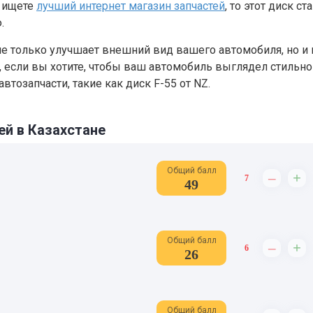
ы ищете
лучший интернет магазин запчастей
, то этот диск ст
.
е только улучшает внешний вид вашего автомобиля, но и 
, если вы хотите, чтобы ваш автомобиль выглядел стильно
тозапчасти, такие как диск F-55 от NZ.
ей в Казахстане
Общий балл
–
+
7
49
Общий балл
–
+
6
26
Общий балл