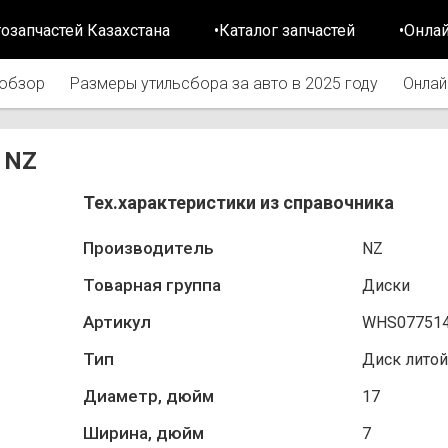
тозапчастей Казахстана
•Каталог запчастей
•Онла
обзор
Размеры утильсбора за авто в 2025 году
Онлай
 NZ
Тех.характеристики из справочника
Производитель
NZ
Товарная группа
Диски
Артикул
WHS07751
Тип
Диск литой
Диаметр, дюйм
17
Ширина, дюйм
7