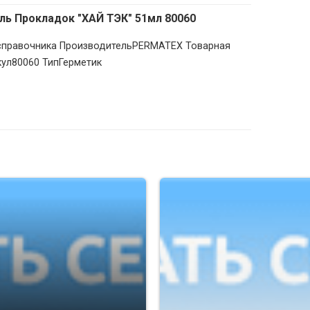
ль Прокладок "ХАЙ ТЭК" 51мл 80060
з справочника ПроизводительPERMATEX Товарная
кул80060 ТипГерметик