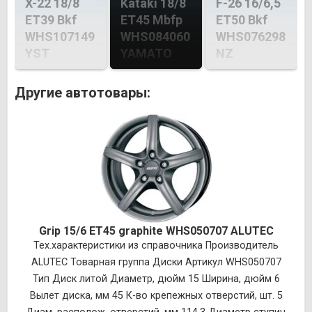
X-22 18/8
Kataki 18/8
F-26 16/6,5
ET39 Bkf
ET45 Mbfp
ET50 Bkf
WHS107149
WHS084060
WHS076298
YST
YAMATO
NZ
Другие автотовары:
Grip 15/6 ET45 graphite WHS050707 ALUTEC
Тех.характеристики из справочника Производитель
ALUTEC Товарная группа Диски Артикул WHS050707
Тип Диск литой Диаметр, дюйм 15 Ширина, дюйм 6
Вылет диска, мм 45 К-во крепежных отверстий, шт. 5