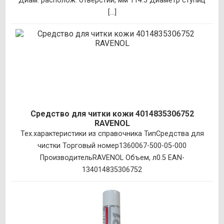
Диам. располож. отверстий, мм 114.3 Диаметр ступиц
[...]
Средство для читки кожи 4014835306752
RAVENOL
Тех.характеристики из справочника ТипСредства для
чистки Торговый номер1360067-500-05-000
ПроизводительRAVENOL Объем, л0.5 EAN-
134014835306752