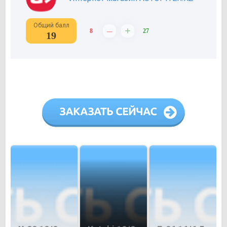
Общий балл
–
+
8
27
19